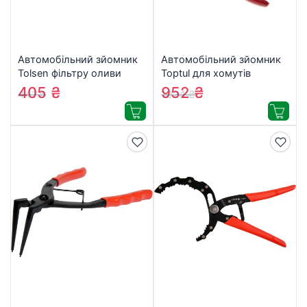
Автомобільний зйомник
Автомобільний зйомник
Tolsen фільтру оливи
Toptul для хомутів
“Краб” 65-120 мм 3/8″
(JEAE0107)
405
₴
952
₴
441
₴
1024
₴
+1/2″ Профі (65110)