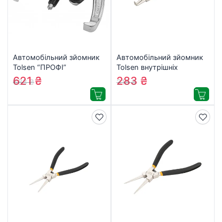
Автомобільний зйомник
Автомобільний зйомник
Tolsen “ПРОФІ”
Tolsen внутрішніх
підшипників 150 мм 2
стопорних кілець
621
₴
283
₴
683
₴
318
₴
захвати (65022)
загнутий 230 мм (10083)