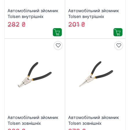
Автомобільний зйомник
Автомобільний зйомник
Tolsen внутрішніх
Tolsen внутрішніх
стопорних кілець прямий
стопорних кілець, прямий
282
₴
201
₴
314
₴
224
₴
230 мм (10078)
178 мм (10077)
Автомобільний зйомник
Автомобільний зйомник
Tolsen зовнішніх
Tolsen зовнішніх
стопорних кілець
стопорних кілець прямий