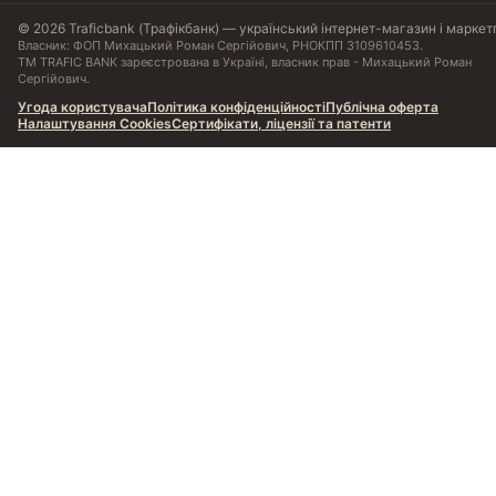
© 2026 Traficbank (Трафікбанк) — український інтернет-магазин і маркет
Власник: ФОП Михацький Роман Сергійович, РНОКПП 3109610453.
ТМ TRAFIC BANK зареєстрована в Україні, власник прав - Михацький Роман
Сергійович.
Угода користувача
Політика конфіденційності
Публічна оферта
Налаштування Cookies
Сертифікати, ліцензії та патенти