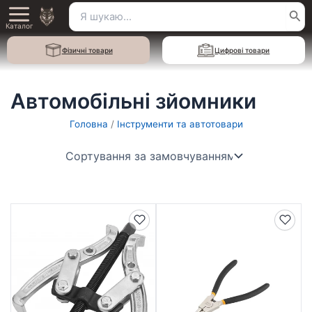
Перейти
Пошук
Main
до
Каталог
для:
вмісту
Menu
Фізичні товари
Цифрові товари
Автомобільні зйомники
Головна
/
Інструменти та автотовари