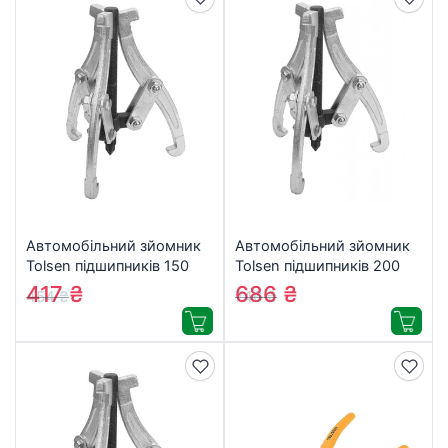
Автомобільний зйомник
Автомобільний зйомник
Tolsen підшипників 150
Tolsen підшипників 200
мм 3 захвати (65012)
мм 3 захвати (65013)
417
₴
686
₴
454
₴
746
₴