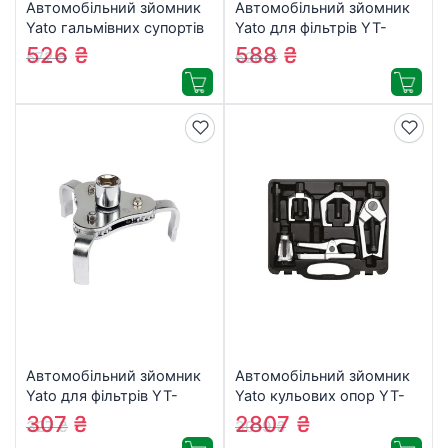
Автомобільний зйомник
Автомобільний зйомник
Yato гальмівних супортів
Yato для фільтрів YT-
YT-06561 (YT-06561)
08231 (YT-08231)
526
₴
588
₴
572
₴
626
₴
Автомобільний зйомник
Автомобільний зйомник
Yato для фільтрів YT-
Yato кульових опор YT-
0826 (YT-0826)
06157 (YT-06157)
307
₴
2807
₴
327
₴
3019
₴