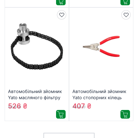
Автомобільний зйомник
Автомобільний зйомник
Yato масляного фільтру
Yato стопорних кілець
50-120 мм (YT-08253)
YT-1993 (YT-1993)
526
₴
407
₴
566
₴
438
₴