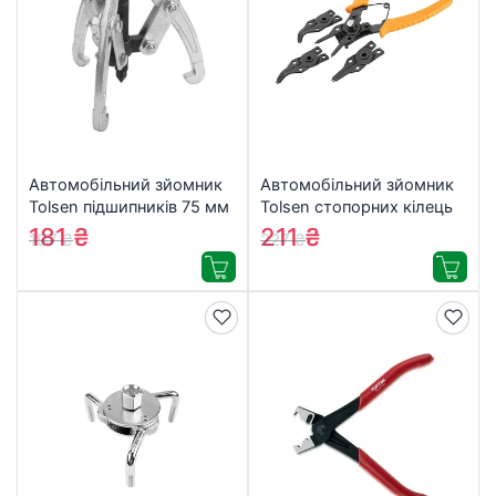
Автомобільний зйомник
Автомобільний зйомник
Tolsen підшипників 75 мм
Tolsen стопорних кілець
3 захвати (65010)
4-в-1 (10100)
181
₴
211
₴
197
₴
227
₴