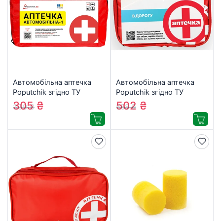
Автомобільна аптечка
Автомобільна аптечка
Poputchik згідно ТУ
Poputchik згідно ТУ
футляр м’який червоний
футляр м’який червоний
305
₴
502
₴
339
₴
558
₴
19х8х14 (02-002-М)
19х8х14 (02-037-М)