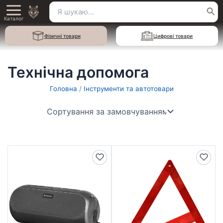
Перейти
Пошук
Main
до
Каталог
для:
вмісту
Menu
Фізичні товари
Цифрові товари
Технічна допомога
Головна
/
Інструменти та автотовари