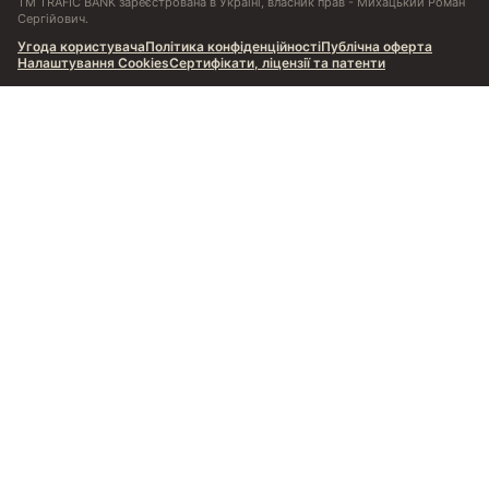
ТМ TRAFIC BANK зареєстрована в Україні, власник прав - Михацький Роман
Сергійович.
Угода користувача
Політика конфіденційності
Публічна оферта
Налаштування Cookies
Сертифікати, ліцензії та патенти