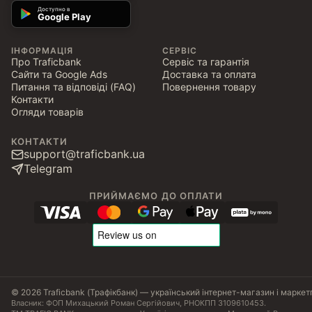
Доступно в
Google Play
ІНФОРМАЦІЯ
СЕРВІС
Про Traficbank
Сервіс та гарантія
Сайти та Google Ads
Доставка та оплата
Питання та відповіді (FAQ)
Повернення товару
Контакти
Огляди товарів
КОНТАКТИ
support@traficbank.ua
Telegram
ПРИЙМАЄМО ДО ОПЛАТИ
© 2026 Traficbank (Трафікбанк) — український інтернет-магазин і маркет
Власник: ФОП Михацький Роман Сергійович, РНОКПП 3109610453.