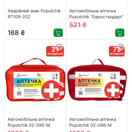
Аварійний знак Poputchik
Автомобільна аптечка
RT109-202
Poputchik “Євростандарт”
згідно ТУ футляр м’який
521
₴
599
₴
червоний (02-005-М)
168
₴
Автомобільна аптечка
Автомобільна аптечка
Poputchik 02-090-М
Poputchik 02-096-М