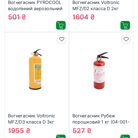
Вогнегасник PYROCOOL
Вогнегасник Voltronic
водопінний аерозольний
MFZ/D2 класса D 2кг
(ВВПА-400)
(YT22694)
501
₴
1604
₴
539
₴
1707
₴
Вогнегасник Voltronic
Вогнегасник Рубеж
MFZ/D3 класса D 3кг
порошковий 1 кг (04-001-
(YT22695)
1)
1955
₴
527
₴
2080
₴
549
₴