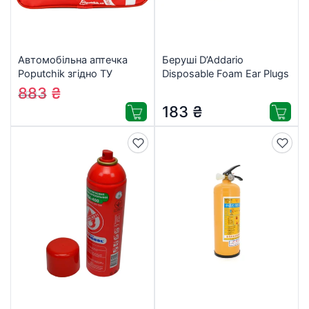
Автомобільна аптечка
Беруші D’Addario
Poputchik згідно ТУ
Disposable Foam Ear Plugs
футляр м’який червоний
2 шт. (PWEP1)
883
₴
982
₴
25х12х15 (02-012-М)
183
₴