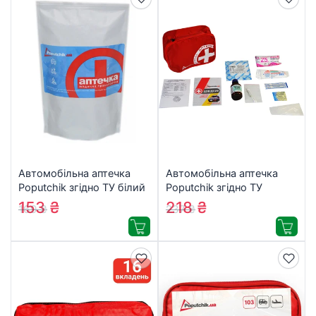
Автомобільна аптечка
Автомобільна аптечка
Poputchik згідно ТУ білий
Poputchik згідно ТУ
Дой-Пак 140х240 (02-
м”який футляр (02-001-
153
₴
218
₴
169
₴
237
₴
003-ДП)
М)