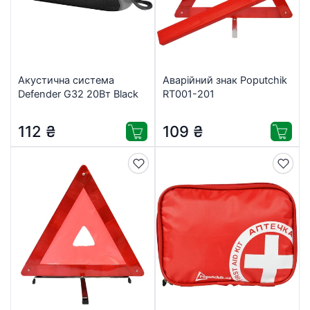
Акустична система
Аварійний знак Poputchik
Defender G32 20Вт Black
RT001-201
(65232)
112
₴
109
₴