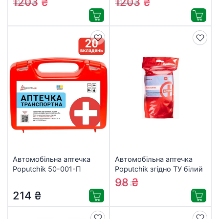
1203
₴
1203
₴
1254
₴
1254
₴
Автомобільна аптечка
Автомобільна аптечка
Poputchik 50-001-П
Poputchik згідно ТУ білий
Дой-Пак 140х240 (02-
98
₴
108
₴
001-ДП)
214
₴