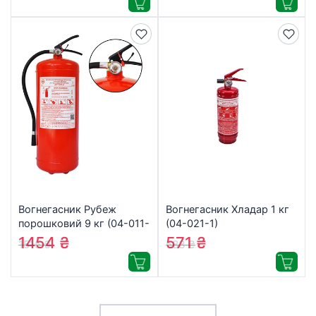
Вогнегасник Рубеж
Вогнегасник Хладар 1 кг
порошковий 9 кг (04-011-
(04-021-1)
9)
1454
₴
571
₴
1515
₴
583
₴