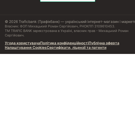
© 2026 Traficbank (Трафікбанк) — український інтернет-магазин і маркет
Власник: ФОП Михацький Роман Сергійович, РНОКПП 3109610453.
ТМ TRAFIC BANK зареєстрована в Україні, власник прав - Михацький Роман
Сергійович.
Угода користувача
Політика конфіденційності
Публічна оферта
Налаштування Cookies
Сертифікати, ліцензії та патенти