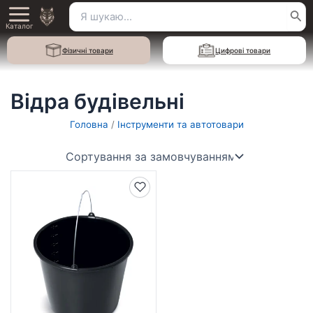
Перейти
Пошук
Main
до
Каталог
для:
вмісту
Menu
Фізичні товари
Цифрові товари
Відра будівельні
Головна
/
Інструменти та автотовари