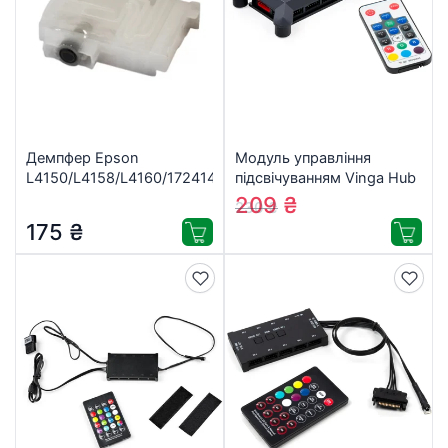
Демпфер Epson
Модуль управління
L4150/L4158/L4160/1724143,
підсвічуванням Vinga Hub
Black AHK (70264835)
Barbarian&Orc
209
₴
230
₴
175
₴