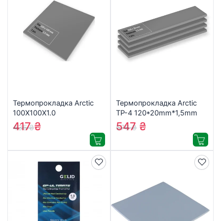
Термопрокладка Arctic
Термопрокладка Arctic
100X100X1.0
TP-4 120*20mm*1,5mm
(ACTPD00063A)
4шт (ACTPD00067)
417
₴
547
₴
435
₴
576
₴