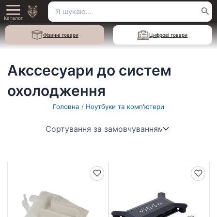
Перейти
Пошук
Main
до
Каталог
для:
вмісту
Menu
Фізичні товари
Цифрові товари
Акссесуари до систем
охолодження
Головна
/
Ноутбуки та комп'ютери