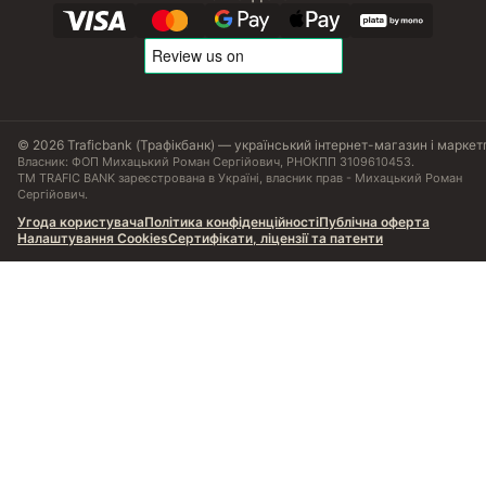
© 2026 Traficbank (Трафікбанк) — український інтернет-магазин і маркет
Власник: ФОП Михацький Роман Сергійович, РНОКПП 3109610453.
ТМ TRAFIC BANK зареєстрована в Україні, власник прав - Михацький Роман
Сергійович.
Угода користувача
Політика конфіденційності
Публічна оферта
Налаштування Cookies
Сертифікати, ліцензії та патенти