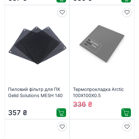
Пиловий фільтр для ПК
Термопрокладка Arctic
Gelid Solutions MESH 140
100X100X0.5
DUST FILTER KIT 3pcs (SL-
(ACTPD00062A)
336
₴
350
₴
Dust-02)
357
₴