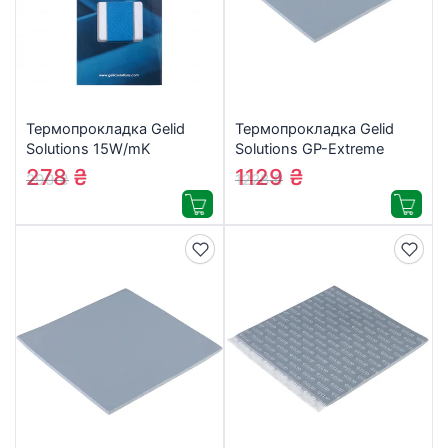
Термопрокладка Gelid
Термопрокладка Gelid
Solutions 15W/mK
Solutions GP-Extreme
120x20x1.0 mm (TP-
120x120x1.0 mm (TP-
278
₴
1129
₴
299
₴
1228
₴
GP04-R-B)
GP01-S-B)