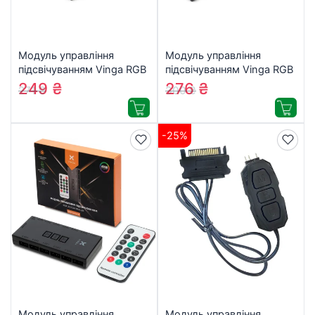
Модуль управління
Модуль управління
підсвічуванням Vinga RGB
підсвічуванням Vinga RGB
control-01
control-02
249
₴
276
₴
271
₴
300
₴
-25%
Модуль управління
Модуль управління