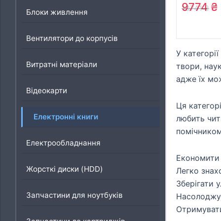
Verse Pro 
9774
₴
10741
₴
Блоки живлення
StormySe
1-CIS)
Вентилятори до корпусів
У категорі
Витратні матеріали
твори, наук
адже їх мо
Відеокарти
Ця категорі
Електронні книги
любить чит
помічником
Електрообладнання
Економити м
Жорсткі диски (HDD)
Легко знах
Зберігати 
Запчастини для ноутбуків
Насолоджув
Отримувати