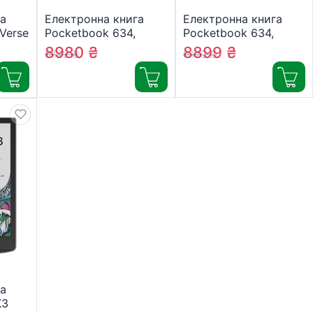
а
Електронна книга
Електронна книга
Verse
Pocketbook 634,
Pocketbook 634,
29-2-
Azure (PB634-A-CIS)
Passion Red (PB634-
8980
₴
8899
₴
9172
₴
9172
₴
3-CIS)
а
K3