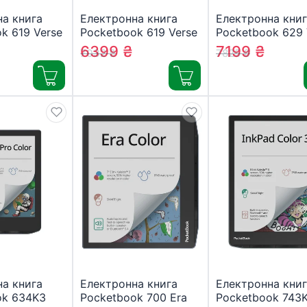
а книга
Електронна книга
Електронна книг
k 619 Verse
Pocketbook 619 Verse
Pocketbook 629 
ight Grey
Lite, Midnight Grey
Bright Blue (PB6
6399
₴
7199
₴
7032
₴
7825
₴
CIS)
(PB619-T-WW)
CIS)
а книга
Електронна книга
Електронна книг
ok 634K3
Pocketbook 700 Era
Pocketbook 743