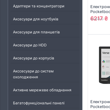
Адаптери та концентратори
Електронн
Pocketboo
Lite, Midn
6217
₴
6399
₴
Аксесуари для ноутбуків
(PB619-T-
Аксесуари для планшетів
Аксесуари до HDD
Аксесуари до корпусів
Акссесуари до систем
охолодження
Активне мережеве обладнання
Електронн
Багатофункціональні панелі
Pocketbo