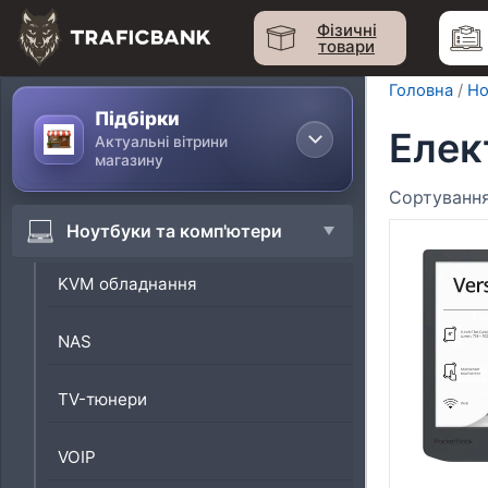
Перейти
Фізичні
до
товари
вмісту
Головна
/
Но
Підбірки
Елек
Актуальні вітрини
магазину
Ноутбуки та комп'ютери
KVM обладнання
NAS
TV-тюнери
VOIP