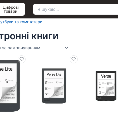
Цифрові
товари
Пошук
для:
утбуки та комп'ютери
тронні книги