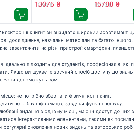
Color,
Color Stormy Sea
InkPad Color 3,
13075
₴
15788
₴
13199
₴
16199
₴
a (PB634K3-
(PB700K3-1-CIS)
Stormy Sea (PB7
1-CIS)
ї “Електронні книги” ви знайдете широкий асортимент ц
ові дослідження, навчальні матеріали та багато іншого.
жна завантажити на різні пристрої: смартфони, планшети
я ідеально підходить для студентів, професіоналів, які 
ати. Якщо ви шукаєте зручний спосіб доступу до знань 
. Вони допоможуть вам:
ісце: не потрібно зберігати фізичні копії книг.
одити потрібну інформацію завдяки функції пошуку.
улюблені видання в одному місці, маючи доступ до них в
атися інтерактивними елементами, такими як посиланн
 регулярні оновлення нових видань та авторських робі