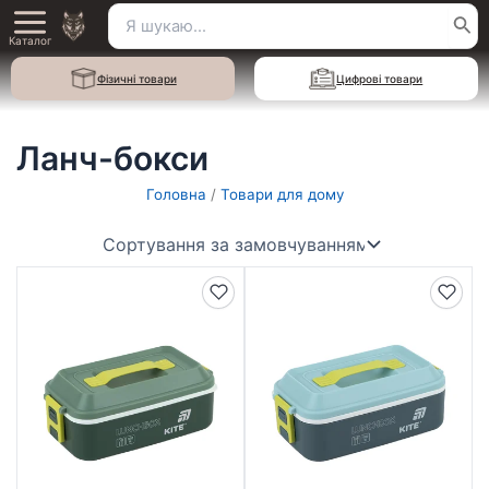
Перейти
Пошук
Main
до
Каталог
для:
вмісту
Menu
Фізичні товари
Цифрові товари
Ланч-бокси
Головна
/
Товари для дому