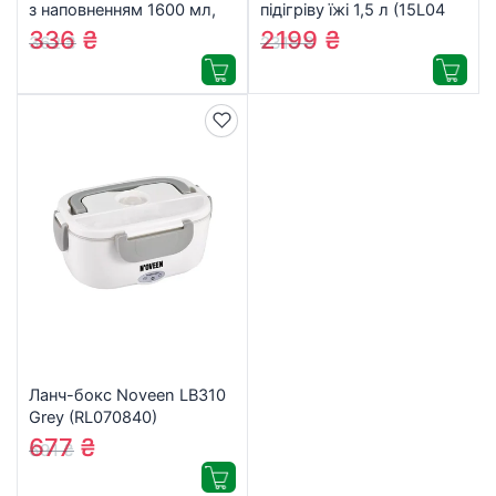
з наповненням 1600 мл,
підігріву їжі 1,5 л (15L04
синій (K25-1181-2)
WT)
336
₴
2199
₴
362
₴
2315
₴
Ланч-бокс Noveen LB310
Grey (RL070840)
677
₴
691
₴