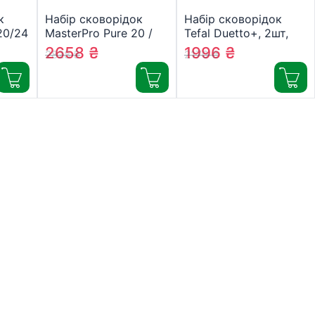
к
Набір сковорідок
Набір сковорідок
20/24
MasterPro Pure 20 /
Tefal Duetto+, 2шт,
-
24 см 2 шт (BGEU-
24/28см, нержавіюча
2658
₴
1996
₴
2828
₴
2170
₴
5506)
сталь (G732S255)