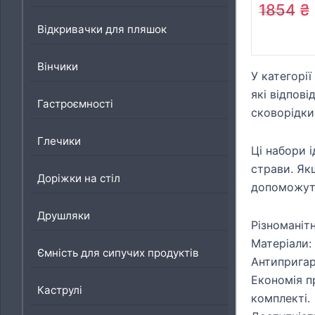
Cook Cle
1854
₴
1994
₴
(L1549013
Відкривачки для пляшок
Вінчики
У категорі
які відпові
Гастроємності
сковорідки
Глечики
Ці набори 
страви. Як
Доріжки на стіл
допоможуть
Друшляки
Різноманіт
Матеріали:
Ємність для сипучих продуктів
Антипригар
Економія п
Каструлі
комплекті.