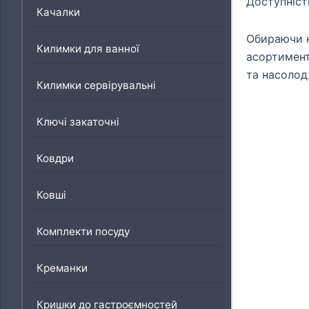
Доступніст
Качалки
Обираючи н
Килимки для ванної
асортимент
та насолод
Килимки сервірувальні
Ключі закаточні
Ковдри
Ковші
Комплекти посуду
Креманки
Кришки до гастроємностей