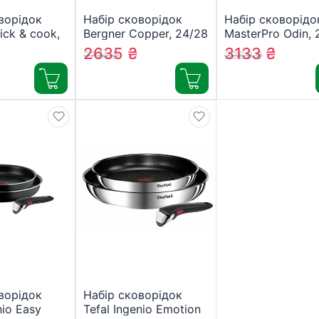
ворідок
Набір сковорідок
Набір сковорідо
ick & cook,
Bergner Copper, 24/28
MasterPro Odin, 
ю ручкою,
см (BGEU-6314)
см чавун (BGKIT
2635
₴
3133
₴
2774
₴
3369
₴
 червоний
0083)
5-RD)
ворідок
Набір сковорідок
nio Easy
Tefal Ingenio Emotion