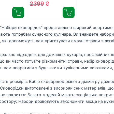
an
3 предмети
2399
₴
2580
₴
)
(L897S374)
ї “Набори сковорідок” представлено широкий асортимен
дають потребам сучасного кулінара. Ви знайдете набори,
, які допоможуть вам приготувати смачні страви з лег
ідеально підходять для домашніх кухарів, професійних ш
що ви часто готуєте різноманітні страви, набір сковорі
 вам впоратися з будь-якими кулінарними викликами, 
ність розмірів: Вибір сковорідок різного діаметру дозв
 Сковорідки виготовлені з високоякісних матеріалів, що
не покриття: Багато моделей мають спеціальне покритт
ростору: Набори дозволяють зекономити місце на кухні