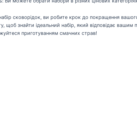
ь: Ви можете обрати набори в різних цінових категорія
абір сковорідок, ви робите крок до покращення вашого
у, щоб знайти ідеальний набір, який відповідає вашим п
жуйтеся приготуванням смачних страв!