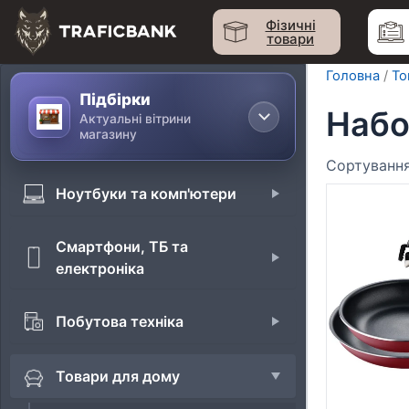
Перейти
Фізичні
до
товари
вмісту
Головна
/
То
Підбірки
Набо
Актуальні вітрини
магазину
Ноутбуки та комп'ютери
Смартфони, ТБ та
електроніка
Побутова техніка
Товари для дому