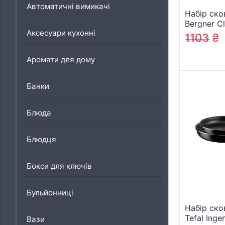
Автоматичні вимикачі
Набір ско
Bergner Cl
Аксесуари кухонні
зі знімно
1103
₴
1240
₴
22/26 см,
(BG-3160
Аромати для дому
Банки
Блюда
Блюдця
Бокси для ключів
Бульйонниці
Набір ско
Tefal Inge
Вази