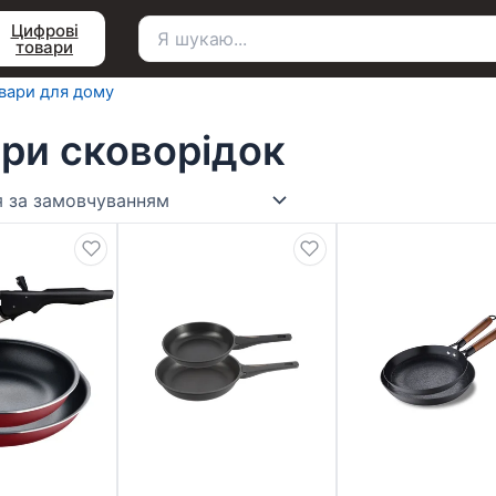
Цифрові
товари
Пошук
для:
вари для дому
ри сковорідок