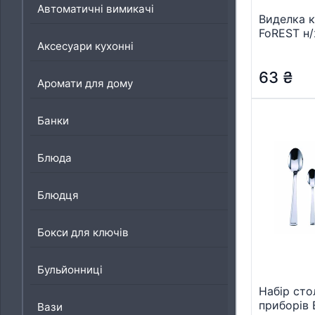
Автоматичні вимикачі
Виделка 
FoREST н/
Аксесуари кухонні
(354110)
63
₴
Аромати для дому
Банки
Блюда
Блюдця
Бокси для ключів
Бульйонниці
Набір сто
приборів 
Вази