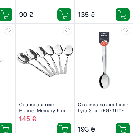
(820202)
(850502)
90
₴
135
₴
Столова ложка
Столова ложка Ringel
Hölmer Memory 6 шт
Lyra 3 шт (RG-3110-
(SS-011856-SS
3/2)
145
₴
155
₴
Memory)
193
₴