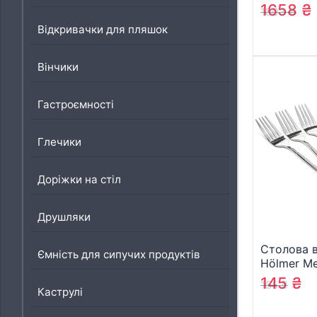
Torino 24
1658
₴
1803
₴
(BG-5160
Відкривачки для пляшок
Вінчики
Гастроємності
Глечики
Доріжки на стіл
Друшляки
Столова 
Ємність для сипучих продуктів
Hölmer M
(FK-01185
145
₴
155
₴
Memory)
Каструлі