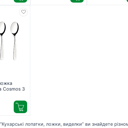
ложка
a Cosmos 3
/011)
 “Кухарські лопатки, ложки, виделки” ви знайдете різно