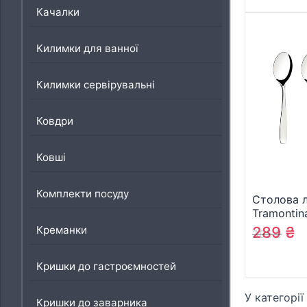
Качалки
Килимки для ванної
Килимки сервірувальні
Ковдри
Ковші
Комплекти посуду
Столова 
Tramontin
шт (66950
Креманки
289
₴
305
₴
Кришки до гастроємностей
У категорії
Кришки до заварника