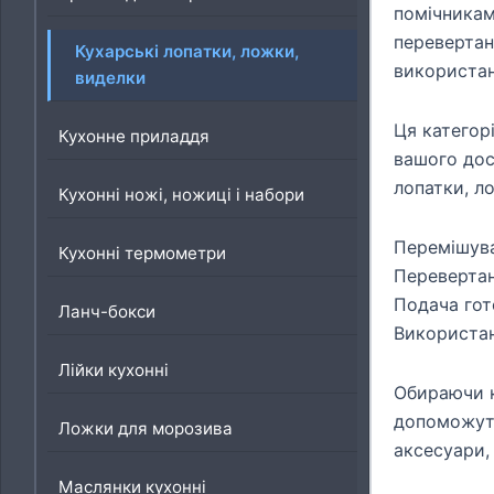
помічникам
перевертанн
Кухарські лопатки, ложки,
використан
виделки
Ця категорі
Кухонне приладдя
вашого дос
лопатки, л
Кухонні ножі, ножиці і набори
Перемішуван
Кухонні термометри
Перевертан
Подача гот
Ланч-бокси
Використанн
Лійки кухонні
Обираючи к
допоможуть
Ложки для морозива
аксесуари,
Маслянки кухонні