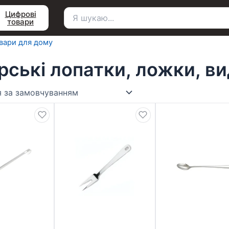
Цифрові
товари
Пошук
для:
вари для дому
рські лопатки, ложки, в