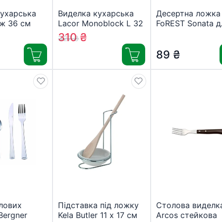
кухарська
Виделка кухарська
Десертна ложка
ж 36 см
Lacor Monoblock L 32
FoREST Sonata д
cm (62505)
лате (810715)
310
₴
327
₴
89
₴
лових
Підставка під ложку
Столова виделк
Bergner
Kela Butler 11 х 17 см
Arcos стейкова