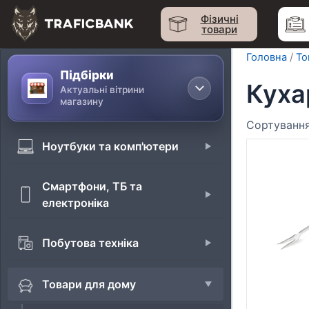
Перейти
Фізичні
до
товари
вмісту
Головна
/
То
Підбірки
Куха
Актуальні вітрини
магазину
Ноутбуки та комп'ютери
Смартфони, ТБ та
електроніка
Побутова техніка
Товари для дому