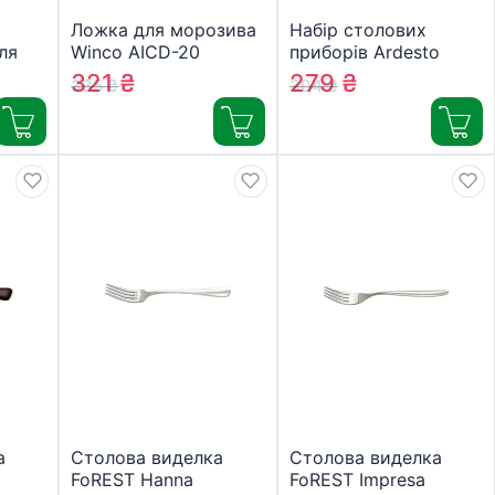
Ложка для морозива
Набір столових
ля
Winco AICD-20
приборів Ardesto
(23026)
Animals 4 предмета
321
₴
279
₴
335
₴
304
₴
(AR0704AS)
а
Столова виделка
Столова виделка
FoREST Hanna
FoREST Impresa