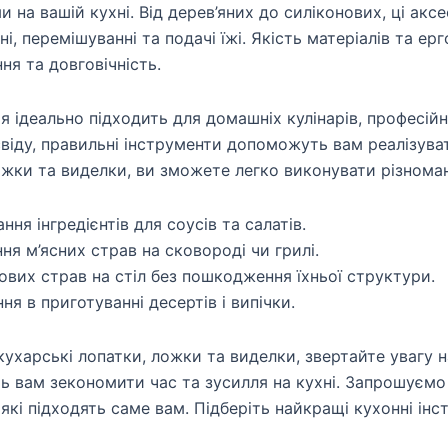
и на вашій кухні. Від дерев’яних до силіконових, ці ак
і, перемішуванні та подачі їжі. Якість матеріалів та е
ня та довговічність.
я ідеально підходить для домашніх кулінарів, професійн
віду, правильні інструменти допоможуть вам реалізувати
ожки та виделки, ви зможете легко виконувати різноманіт
ня інгредієнтів для соусів та салатів.
ня м’ясних страв на сковороді чи грилі.
ових страв на стіл без пошкодження їхньої структури.
я в приготуванні десертів і випічки.
ухарські лопатки, ложки та виделки, звертайте увагу н
 вам зекономити час та зусилля на кухні. Запрошуємо 
 які підходять саме вам. Підберіть найкращі кухонні ін