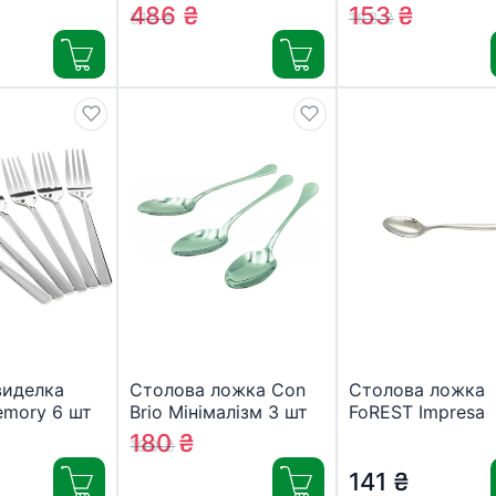
 предмета
(17906)
трьохрожкова
486
₴
153
₴
512
₴
163
₴
-MM)
(804100)
виделка
Столова ложка Con
Столова ложка
emory 6 шт
Brio Мінімалізм 3 шт
FoREST Impresa
6-SS
(CB-3208)
(850501)
180
₴
190
₴
141
₴