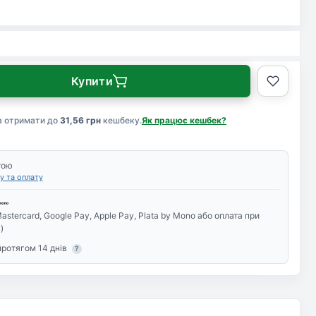
Купити
а отримати до
31,56 грн
кешбеку.
Як працює кешбек?
тою
у та оплату
astercard, Google Pay, Apple Pay, Plata by Mono або оплата при
)
протягом 14 днів
?