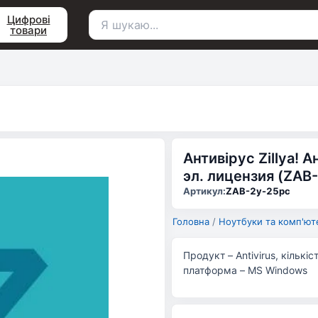
Цифрові
товари
Пошук
для:
Антивірус Zillya! 
эл. лицензия (ZAB
Артикул:
ZAB-2y-25pc
Головна
/
Ноутбуки та комп'ют
Продукт – Antivirus, кількі
платформа – MS Windows