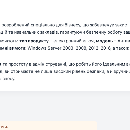
, розроблений спеціально для бізнесу, що забезпечує захист
ацій та навчальних закладів, гарантуючи безпечну роботу ва
ключають:
тип продукту
– електронний ключ,
модель
– Антив
емні вимоги
: Windows Server 2003, 2008, 2012, 2016, а також M
я
та простоту в адмініструванні, що робить його ідеальним в
a!, ви отримаєте не лише високий рівень безпеки, а й зручн
бізнесу.
ками.