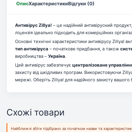
Опис
Характеристики
Відгуки (0)
Антивірус Zillya!
– це надійний антивірусний продукт
ліцензія ідеально підходить для комерційних організ
Основні технічні характеристики антивірусу Zillya! в
тип антивіруса
– початкове придбання, а також
сист
виробництва –
Україна
.
Цей антивірус забезпечує
централізоване управлінн
захисту від шкідливих програм. Використовуючи Zilly
мережі. Оберіть Zillya! для надійного захисту вашого 
Схожі товари
Найближчі збіги підібрано за початком назви та характеристи