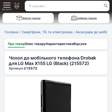
Перейти
Пошук
Main
до
Каталог
для:
вмісту
Menu
Фізичні товари
Цифрові товари
Головна
/
Смартфони, ТБ та електроніка
/
Аксесуари до мобільн
Про товар
Опис товару
Характеристики
Відгуки
Чохол до мобільного телефона Drobak
для LG Max X155 LG (Black) (215572)
Артикул:
215572