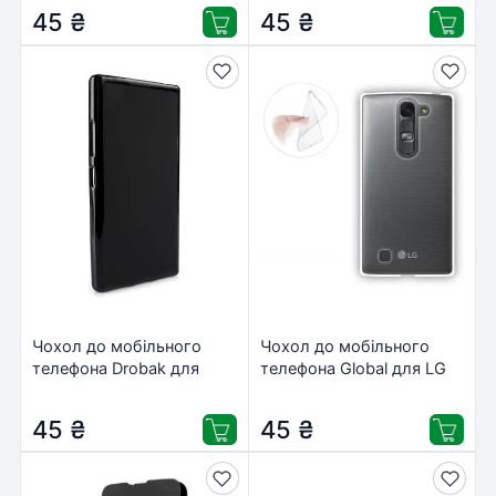
(Nokia) (Black) (215627)
45
₴
45
₴
Чохол до мобільного
Чохол до мобільного
телефона Drobak для
телефона Global для LG
Microsoft Lumia 550 DS
Y90 H502 Magna
(Nokia) (Black) (215644)
(светлый)
45
₴
45
₴
(1283126467271)