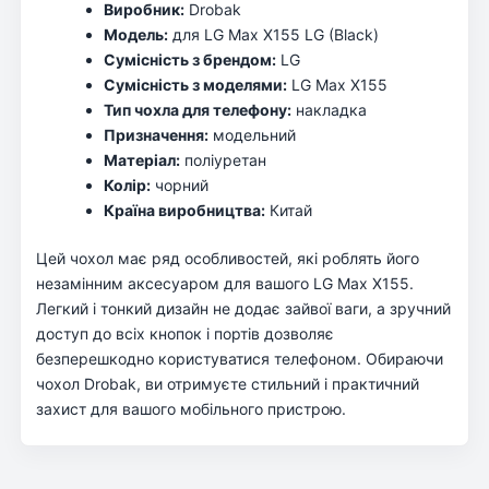
Виробник:
Drobak
Модель:
для LG Max X155 LG (Black)
Сумісність з брендом:
LG
Сумісність з моделями:
LG Max X155
Тип чохла для телефону:
накладка
Призначення:
модельний
Матеріал:
поліуретан
Колір:
чорний
Країна виробництва:
Китай
Цей чохол має ряд особливостей, які роблять його
незамінним аксесуаром для вашого LG Max X155.
Легкий і тонкий дизайн не додає зайвої ваги, а зручний
доступ до всіх кнопок і портів дозволяє
безперешкодно користуватися телефоном. Обираючи
чохол Drobak, ви отримуєте стильний і практичний
захист для вашого мобільного пристрою.