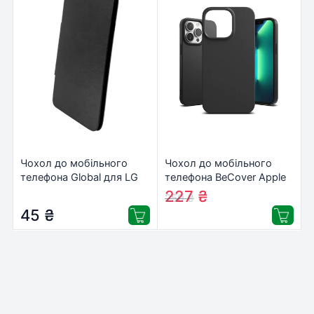
Чохол до мобільного
Чохол до мобільного
телефона Global для LG
телефона BeCover Apple
D320 L70 (PU, черный)
iPhone 13 Pro Max Black
227
₴
250
₴
(1283126459856)
(707149)
45
₴