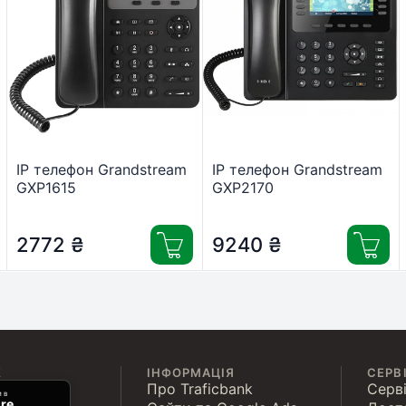
IP телефон Grandstream
IP телефон Grandstream
GXP1615
GXP2170
2772
₴
9240
₴
К
ІНФОРМАЦІЯ
СЕРВ
Про Traficbank
Серві
 в
re