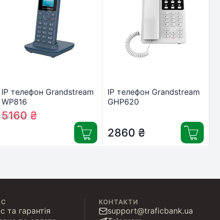
IP телефон Grandstream
IP телефон Grandstream
WP816
GHP620
5160
₴
5720
₴
2860
₴
ІС
КОНТАКТИ
с та гарантія
support@traficbank.ua