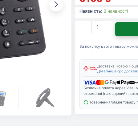
Наявність:
В наявності
IP
телефон
Grandstream
GXP1625
За покупку цього товару можн
кількість
Доставка Новою Пош
Детальніше про доставк
Безпечна оплата через Visa, M
отриманні (накладений платіж
Повернення/обмін товару 