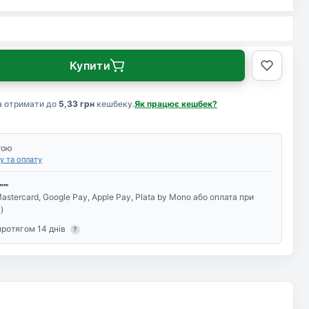
Купити
а отримати до
5,33 грн
кешбеку.
Як працює кешбек?
тою
у та оплату
astercard, Google Pay, Apple Pay, Plata by Mono або оплата при
)
протягом 14 днів
?