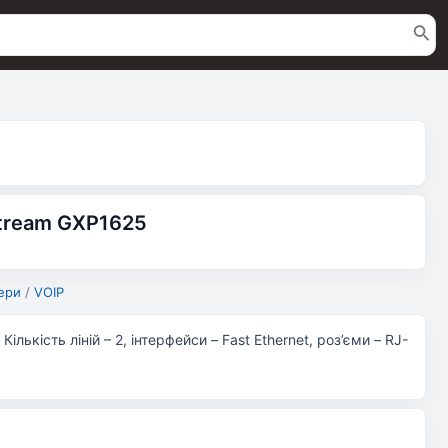
stream GXP1625
ери
/
VOIP
ількість ліній – 2, інтерфейси – Fast Ethernet, роз’єми – RJ-