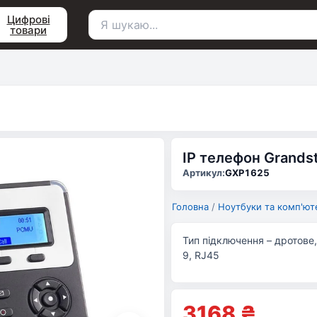
Цифрові
товари
Пошук
для:
IP телефон Grand
Артикул:
GXP1625
Головна
/
Ноутбуки та комп'ют
Тип підключення – дротове, К
9, RJ45
3168
₴