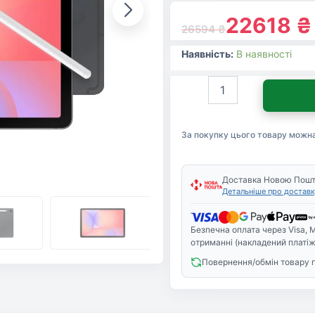
22618
₴
26594
₴
Наявність:
В наявності
Планшет
Samsung
Galaxy
Tab
За покупку цього товару можн
S10
Lite
5G
8/256GB
Доставка Новою Пош
Детальніше про доставк
Gray
(SM-
X406BZAPEUC)
Безпечна оплата через Visa, M
кількість
отриманні (накладений платіж
Повернення/обмін товару 