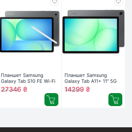
Планшет Samsung
Планшет Samsung
Galaxy Tab S10 FE Wi-Fi
Galaxy Tab A11+ 11″ 5G
12/256GB Gray (SM-
8/256GB 2025 Gray
27346
₴
14299
₴
29724
₴
15388
₴
X520NZAPEUC)
(SM-X236BZAPEUC)