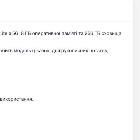
e з 5G, 8 ГБ оперативної памʼяті та 256 ГБ сховища
робить модель цікавою для рукописних нотаток,
 використання.