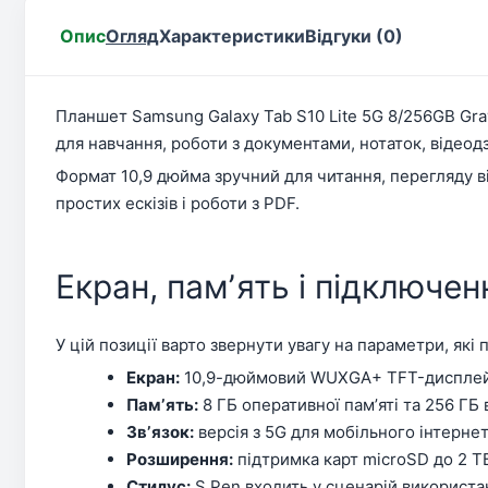
Опис
Огляд
Характеристики
Відгуки (0)
Планшет Samsung Galaxy Tab S10 Lite 5G 8/256GB Gra
для навчання, роботи з документами, нотаток, відеодз
Формат 10,9 дюйма зручний для читання, перегляду в
простих ескізів і роботи з PDF.
Екран, памʼять і підключен
У цій позиції варто звернути увагу на параметри, які
Екран:
10,9-дюймовий WUXGA+ TFT-дисплей і
Памʼять:
8 ГБ оперативної памʼяті та 256 ГБ
Звʼязок:
версія з 5G для мобільного інтернет
Розширення:
підтримка карт microSD до 2 Т
Стилус:
S Pen входить у сценарій використан