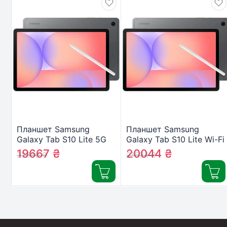
Планшет Samsung
Планшет Samsung
Galaxy Tab S10 Lite 5G
Galaxy Tab S10 Lite Wi-Fi
6/128GB Gray (SM-
8/256GB Gray (SM-
19667
₴
20044
₴
22580
₴
21624
₴
X406BZAREUC)
X400NZAPEUC)