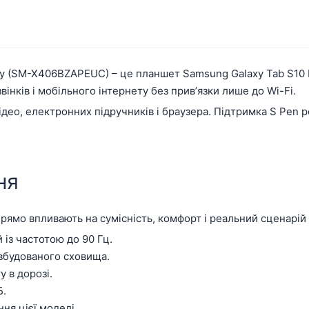
y (SM-X406BZAPEUC) – це планшет Samsung Galaxy Tab S10 Lit
вінків і мобільного інтернету без привʼязки лише до Wi-Fi.
ідео, електронних підручників і браузера. Підтримка S Pen 
ня
 прямо впливають на сумісність, комфорт і реальний сценарій
з частотою до 90 Гц.
 вбудованого сховища.
у в дорозі.
Б.
ня цієї моделі.