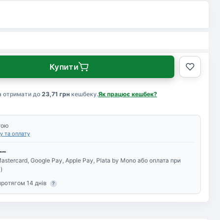
Купити
а отримати до
23,71 грн
кешбеку.
Як працює кешбек?
тою
у та оплату
astercard, Google Pay, Apple Pay, Plata by Mono або оплата при
)
протягом 14 днів
?