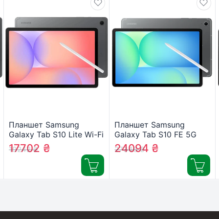
Планшет Samsung
Планшет Samsung
Galaxy Tab S10 Lite Wi-Fi
Galaxy Tab S10 FE 5G
6/128GB Gray (SM-
8/128GB Gray (SM-
17702
₴
24094
₴
19242
₴
27346
₴
X400NZAREUC)
X526BZAREUC)