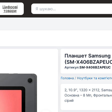
Цифрові
товари
Пошук
для:
Планшет Samsung G
(SM-X406BZAPEU
Артикул:
SM-X406BZAPEUC
Головна
/
Ноутбуки та комп'ют
2, 10.9″, 1320 x 2112, Sams
Основна – 8 Мп, Фронтальна 
сірий