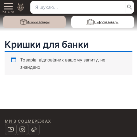
Перейти
Пошук
Main
до
Каталог
для:
вмісту
Menu
Фізичні товари
Цифрові товари
Кришки для банки
Товарів, відповідних вашому запиту, не
знайдено.
МИ В СОЦМЕРЕЖАХ