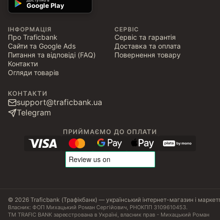
Доступно в
Google Play
ІНФОРМАЦІЯ
СЕРВІС
Про Traficbank
Сервіс та гарантія
Сайти та Google Ads
Доставка та оплата
Питання та відповіді (FAQ)
Повернення товару
Контакти
Огляди товарів
КОНТАКТИ
support@traficbank.ua
Telegram
ПРИЙМАЄМО ДО ОПЛАТИ
© 2026 Traficbank (Трафікбанк) — український інтернет-магазин і маркет
Власник: ФОП Михацький Роман Сергійович, РНОКПП 3109610453.
ТМ TRAFIC BANK зареєстрована в Україні, власник прав - Михацький Роман