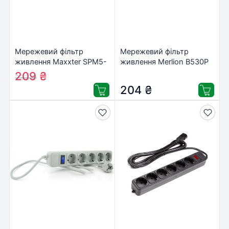
Мережевий фільтр
Мережевий фільтр
живлення Maxxter SPM5-
живлення Merlion B530P
G-6G серый 1,8 м кабель,
209
₴
233
₴
5 розеток (SPM5-G-6G)
204
₴