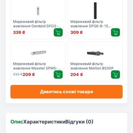
Мережевий фільтр
Мережевий фільтр
живлення Gembird SPG3-G-
живлення SPG6-B-15
10G-PRO
Gembird (SPG6-B-15 PPB/
339
₴
309
₴
SPG6-G-15B)
Мережевий фільтр
Мережевий фільтр
живлення Maxxter SPM5-G-
живлення Merlion B530P
6G серый 1,8 м кабель, 5
209
₴
204
₴
233
₴
розеток (SPM5-G-6G)
Дивитись схожі товари
Опис
Характеристики
Відгуки (0)