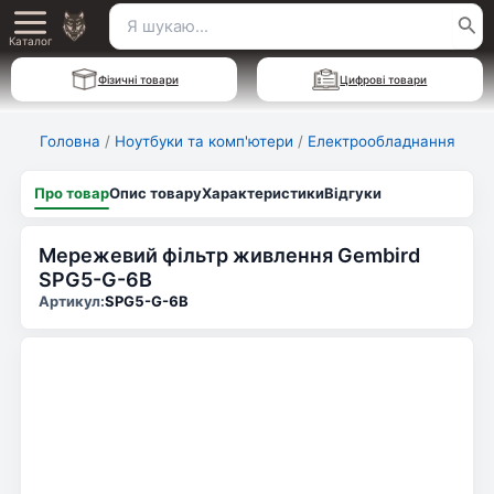
Перейти
Пошук
Main
до
Каталог
для:
вмісту
Menu
Фізичні товари
Цифрові товари
Головна
/
Ноутбуки та комп'ютери
/
Електрообладнання
Про товар
Опис товару
Характеристики
Відгуки
Мережевий фільтр живлення Gembird
SPG5-G-6B
Артикул:
SPG5-G-6B