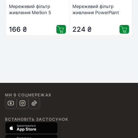
Мережевий фільтр
Мережевий фільтр
живлення Merlion 5
живлення PowerPlant
розеток, 1.8 м (G518)
PPUA10M30S6
166
₴
224
₴
МИ В СОЦМЕРЕЖАХ
ВСТАНОВІТЬ ЗАСТОСУНОК
Завантажити в
App Store