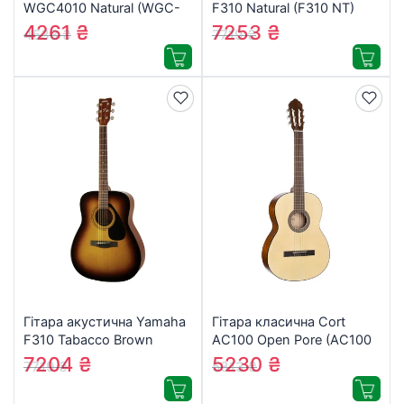
WGC4010 Natural (WGC-
F310 Natural (F310 NT)
4010G/NAT)
4261
₴
7253
₴
4533
₴
7719
₴
Гітара акустична Yamaha
Гітара класична Cort
F310 Tabacco Brown
AC100 Open Pore (AC100
Sunburst (F310 TBS)
OP)
7204
₴
5230
₴
7719
₴
5313
₴