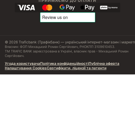
ПРИЙМАЄМО ДО ОПЛАТИ
© 2026 Traficbank (Трафікбанк) — український інтернет-магазин і маркет
Власник: ФОП Михацький Роман Сергійович, РНОКПП 3109610453.
ТМ TRAFIC BANK зареєстрована в Україні, власник прав - Михацький Роман
Сергійович.
Угода користувача
Політика конфіденційності
Публічна оферта
Налаштування Cookies
Сертифікати, ліцензії та патенти