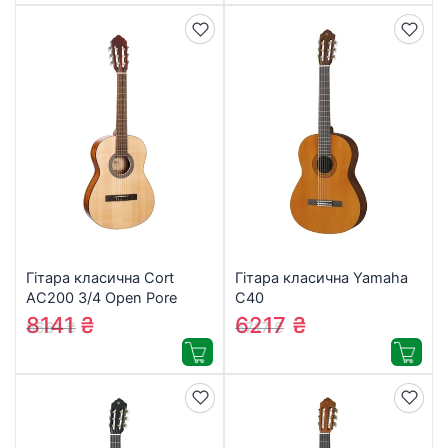
Гітара класична Cort
Гітара класична Yamaha
AC200 3/4 Open Pore
C40
(AC200 3/4 OP w/bag)
8141
₴
6217
₴
8661
₴
6717
₴