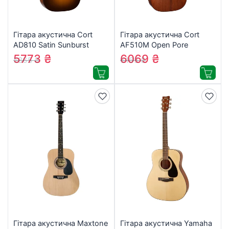
Гітара акустична Cort
Гітара акустична Cort
AD810 Satin Sunburst
AF510M Open Pore
(AD810 SSB)
(AF510M OP)
5773
₴
6069
₴
5865
₴
6165
₴
Гітара акустична Maxtone
Гітара акустична Yamaha