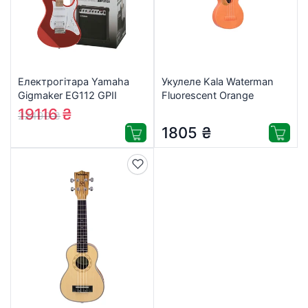
Електрогітара Yamaha
Укулеле Kala Waterman
Gigmaker EG112 GPII
Fluorescent Orange
Metallic Red Набір для
Soprano Ukulele (231451)
19116
₴
22490
₴
початківців (EG112GPII
1805
₴
MTR)