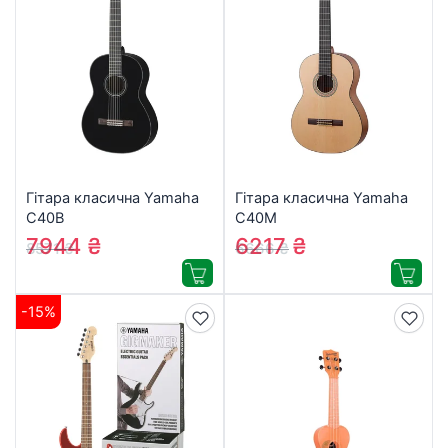
Гітара класична Yamaha
Гітара класична Yamaha
C40B
C40M
7944
₴
6217
₴
8571
₴
6666
₴
-15%