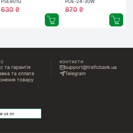
PSE801G
POE-24-30W
630
₴
870
₴
643
₴
888
₴
ІС
КОНТАКТИ
с та гарантія
support@traficbank.ua
авка та оплата
Telegram
рнення товару