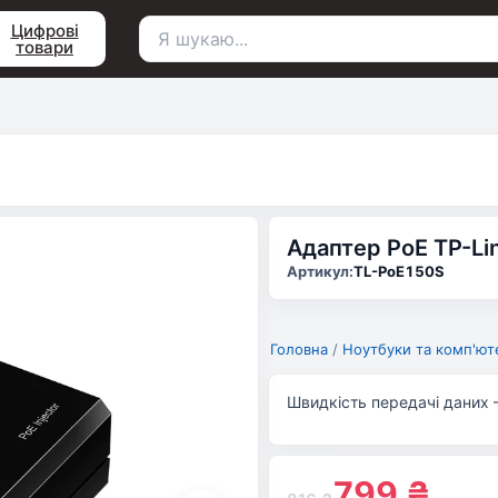
Цифрові
товари
Пошук
для:
Адаптер PoE TP-Li
Артикул:
TL-PoE150S
Головна
/
Ноутбуки та комп'ют
Швидкість передачі даних –
799
₴