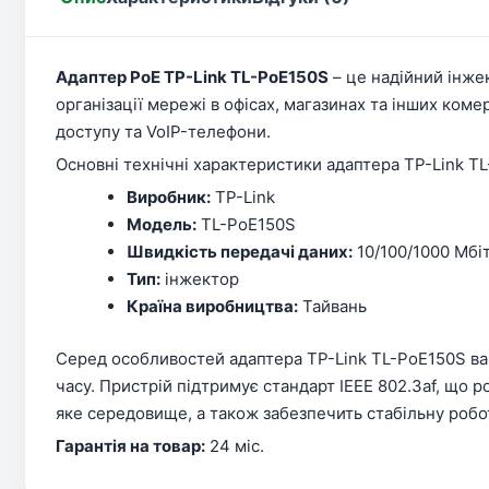
Адаптер PoE TP-Link TL-PoE150S
– це надійний інжек
організації мережі в офісах, магазинах та інших ком
доступу та VoIP-телефони.
Основні технічні характеристики адаптера TP-Link T
Виробник:
TP-Link
Модель:
TL-PoE150S
Швидкість передачі даних:
10/100/1000 Мбіт
Тип:
інжектор
Країна виробництва:
Тайвань
Серед особливостей адаптера TP-Link TL-PoE150S ва
часу. Пристрій підтримує стандарт IEEE 802.3af, що 
яке середовище, а також забезпечить стабільну робо
Гарантія на товар:
24 міс.