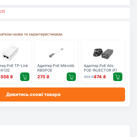
ті
очатком назви та характеристиками.
тер PoE TP-Link
Адаптер PoE Mikrotik
Адаптер PoE Atis
2412G
RBGPOE
POE-INJECTOR (F)
558
₴
275
₴
474
₴
₴
494
₴
Дивитись схожі товари