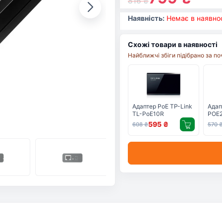
816
₴
Наявність:
Немає в наявнос
Схожі товари в наявності
Найближчі збіги підібрано за п
Адаптер PoE TP-Link
Адап
TL-PoE10R
POE
595
₴
608
₴
570