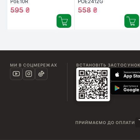
PoE10R
POE2412G
595
₴
558
₴
608
₴
570
₴
МИ В СОЦМЕРЕЖАХ
ВСТАНОВІТЬ ЗАСТОСУНО
Завантажити
App Sto
Доступно в
Google 
ПРИЙМАЄМО ДО ОПЛАТИ