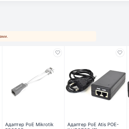
ками.
Адаптер PoE Mikrotik
Адаптер PoE Atis POE-