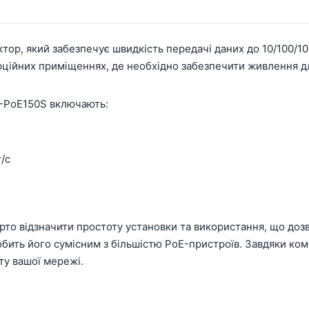
тор, який забезпечує швидкість передачі даних до 10/100/10
ерційних приміщеннях, де необхідно забезпечити живлення дл
L-PoE150S включають:
/с
рто відзначити простоту установки та використання, що доз
робить його сумісним з більшістю PoE-пристроїв. Завдяки ко
ту вашої мережі.