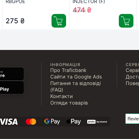
RBGPOE
INJECTOR (F)
474
₴
494
₴
275
₴
К
ІНФОРМАЦІЯ
СЕРВ
Про Traficbank
Серві
 в
re
Сайти та Google Ads
Дост
Питання та відповіді
Пове
Play
(FAQ)
Контакти
Огляди товарів