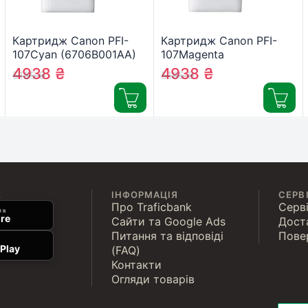
Картридж Canon PFI-
Картридж Canon PFI-
107Cyan (6706B001AA)
107Magenta
(6707B001AA)
4938
₴
4938
₴
5185
₴
5185
₴
К
ІНФОРМАЦІЯ
СЕРВ
Про Traficbank
Серві
 в
re
Сайти та Google Ads
Дост
Питання та відповіді
Пове
Play
(FAQ)
Контакти
Огляди товарів