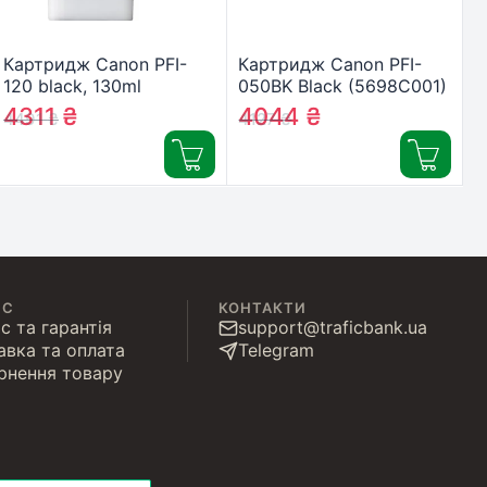
Картридж Canon PFI-
Картридж Canon PFI-
120 black, 130ml
050BK Black (5698C001)
(2885C001AA)
4311
₴
4044
₴
4491
₴
4127
₴
ІС
КОНТАКТИ
с та гарантія
support@traficbank.ua
авка та оплата
Telegram
рнення товару