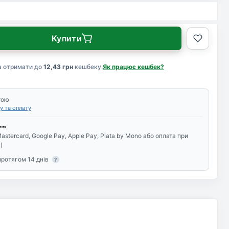
Купити
а отримати до
12,43 грн
кешбеку.
Як працює кешбек?
тою
у та оплату
astercard, Google Pay, Apple Pay, Plata by Mono або оплата при
)
протягом 14 днів
?