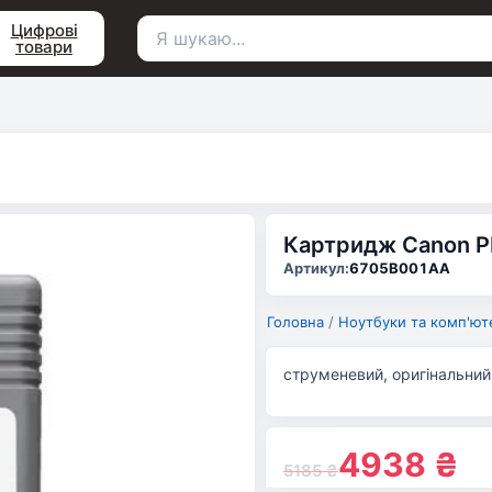
Цифрові
товари
Пошук
для:
Картридж Canon P
Артикул:
6705B001AA
Головна
/
Ноутбуки та комп'ют
струменевий, оригінальний,
4938
₴
5185
₴