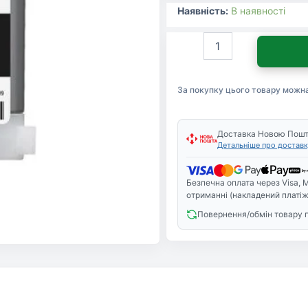
Наявність:
В наявності
Картридж
Canon
PFI-
107Black
За покупку цього товару можн
(6705B001AA)
кількість
Доставка Новою Пош
Детальніше про доставк
Безпечна оплата через Visa, M
отриманні (накладений платіж
Повернення/обмін товару 