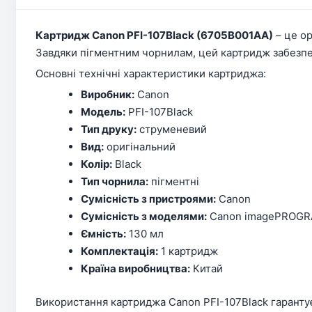
Картридж Canon PFI-107Black (6705B001AA)
– це о
Завдяки пігментним чорнилам, цей картридж забезпеч
Основні технічні характеристики картриджа:
Виробник:
Canon
Модель:
PFI-107Black
Тип друку:
струменевий
Вид:
оригінальний
Колір:
Black
Тип чорнила:
пігментні
Сумісність з пристроями:
Canon
Сумісність з моделями:
Canon imagePROGRAP
Ємність:
130 мл
Комплектація:
1 картридж
Країна виробництва:
Китай
Використання картриджа Canon PFI-107Black гарантує 