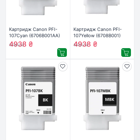
Картридж Canon PFI-
Картридж Canon PFI-
107Cyan (6706B001AA)
107Yellow (6708B001)
4938
₴
4938
₴
5185
₴
5185
₴