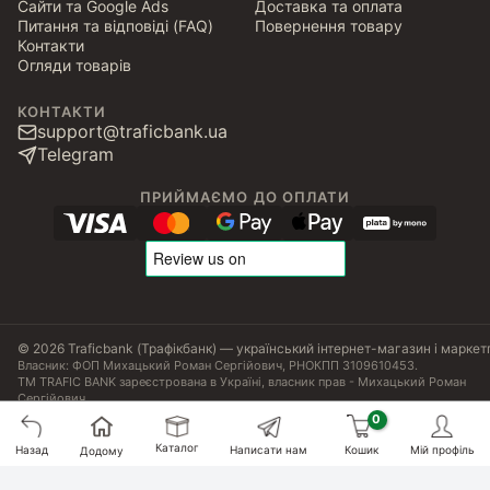
Сайти та Google Ads
Доставка та оплата
Питання та відповіді (FAQ)
Повернення товару
Контакти
Огляди товарів
КОНТАКТИ
support@traficbank.ua
Telegram
ПРИЙМАЄМО ДО ОПЛАТИ
© 2026 Traficbank (Трафікбанк) — український інтернет-магазин і маркет
Власник: ФОП Михацький Роман Сергійович, РНОКПП 3109610453.
ТМ TRAFIC BANK зареєстрована в Україні, власник прав - Михацький Роман
Сергійович.
Угода користувача
Політика конфіденційності
Публічна оферта
Налаштування Cookies
Сертифікати, ліцензії та патенти
Каталог
5185
₴
Назад
Написати нам
Кошик
Мій профіль
Додому
Купити
4938
₴