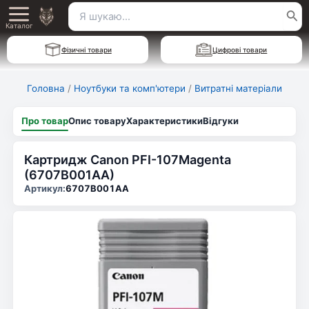
Перейти
Пошук
Main
до
Каталог
для:
вмісту
Menu
Фізичні товари
Цифрові товари
Головна
/
Ноутбуки та комп'ютери
/
Витратні матеріали
Про товар
Опис товару
Характеристики
Відгуки
Картридж Canon PFI-107Magenta
(6707B001AA)
Артикул:
6707B001AA