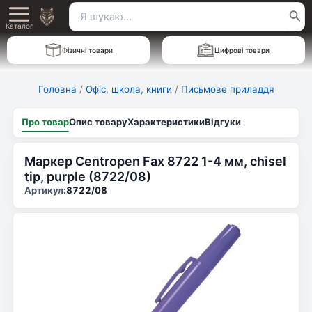
Перейти
Пошук
Main
до
Каталог
для:
вмісту
Menu
Фізичні товари
Цифрові товари
Головна
/
Офіс, школа, книги
/
Письмове приладдя
Про товар
Опис товару
Характеристики
Відгуки
Маркер Centropen Fax 8722 1-4 мм, chisel
tip, purple (8722/08)
Артикул:
8722/08