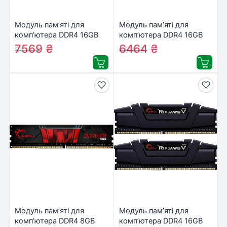
Модуль пам’яті для
Модуль пам’яті для
комп’ютера DDR4 16GB
комп’ютера DDR4 16GB
(2x8GB) 3200 MHz
3200 MHz AEGIS Black
7569
₴
6464
₴
8410
₴
6516
₴
RipjawsV G.Skill (F4-
G.Skill (F4-3200C16S-
3200C16D-16GVGB)
16GIS)
Модуль пам’яті для
Модуль пам’яті для
комп’ютера DDR4 8GB
комп’ютера DDR4 16GB