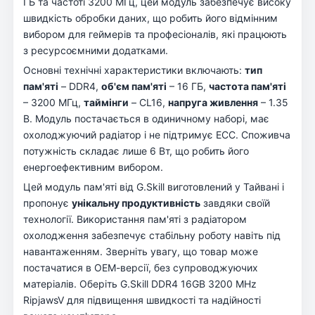
ГБ та частоті 3200 МГц, цей модуль забезпечує високу
швидкість обробки даних, що робить його відмінним
вибором для геймерів та професіоналів, які працюють
з ресурсоємними додатками.
Основні технічні характеристики включають:
тип
пам'яті
– DDR4,
об'єм пам'яті
– 16 ГБ,
частота пам'яті
– 3200 МГц,
таймінги
– CL16,
напруга живлення
– 1.35
В. Модуль постачається в одиничному наборі, має
охолоджуючий радіатор і не підтримує ECC. Споживча
потужність складає лише 6 Вт, що робить його
енергоефективним вибором.
Цей модуль пам'яті від G.Skill виготовлений у Тайвані і
пропонує
унікальну продуктивність
завдяки своїй
технології. Використання пам'яті з радіатором
охолодження забезпечує стабільну роботу навіть під
навантаженням. Зверніть увагу, що товар може
постачатися в ОЕМ-версії, без супроводжуючих
матеріалів. Оберіть G.Skill DDR4 16GB 3200 MHz
RipjawsV для підвищення швидкості та надійності