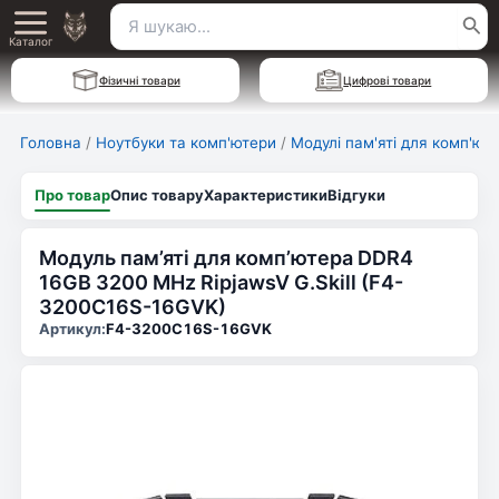
Перейти
Пошук
Main
до
Каталог
для:
вмісту
Menu
Фізичні товари
Цифрові товари
Головна
/
Ноутбуки та комп'ютери
/
Модулі пам'яті для комп'ют
Про товар
Опис товару
Характеристики
Відгуки
Модуль пам’яті для комп’ютера DDR4
16GB 3200 MHz RipjawsV G.Skill (F4-
3200C16S-16GVK)
Артикул:
F4-3200C16S-16GVK