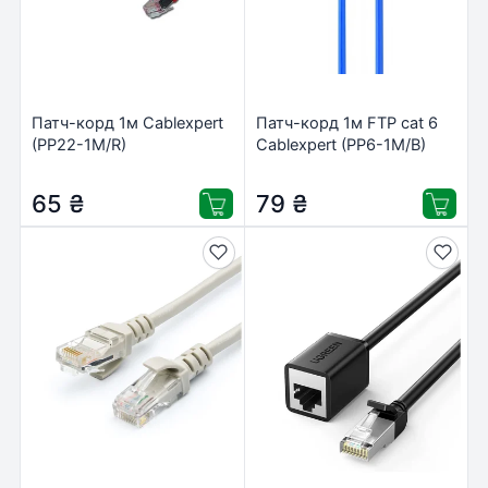
Патч-корд 1м Cablexpert
Патч-корд 1м FTP cat 6
(PP22-1M/R)
Cablexpert (PP6-1M/B)
65
₴
79
₴