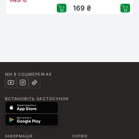
159
₴
169
₴
МИ В СОЦМЕРЕЖАХ
ВСТАНОВІТЬ ЗАСТОСУНОК
Завантажити в
App Store
Доступно в
Google Play
ІНФОРМАЦІЯ
СЕРВІС