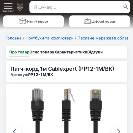
Перейти
Пошук
Main
до
Каталог
для:
вмісту
Menu
Фізичні товари
Цифрові товари
Головна
/
Ноутбуки та комп'ютери
/
Пасивне мережеве обладн
Про товар
Опис товару
Характеристики
Відгуки
Патч-корд 1м Cablexpert (PP12-1M/BK)
Артикул:
PP12-1M/BK