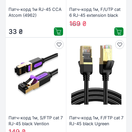
Патч-корд 1м RJ-45 CCA
Патч-корд 1м, F/UTP cat
Atcom (4962)
6 RJ-45 extension black
Ugreen (U_11279)
169
₴
180
₴
33
₴
Патч-корд 1м, S/FTP cat 7
Патч-корд 1м, F/FTP cat 7
RJ-45 black Vention
RJ-45 black Ugreen
(ICDBF)
(U_11268)
149
₴