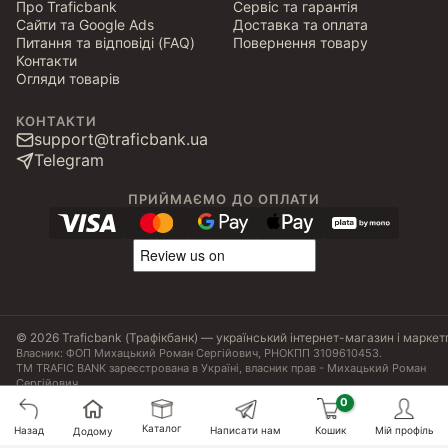
Про Traficbank
Сервіс та гарантія
Сайти та Google Ads
Доставка та оплата
Питання та відповіді (FAQ)
Повернення товару
Контакти
Огляди товарів
КОНТАКТИ
support@traficbank.ua
Telegram
ПРИЙМАЄМО ДО ОПЛАТИ
© 2026 Traficbank (Трафікбанк) — український інтернет-магазин і маркет
Власник: ФОП Михацький Роман Сергійович, РНОКПП 3109610453.
ТМ TRAFIC BANK зареєстрована в Україні, власник прав - Михацький Роман
Сергійович.
Угода користувача
Політика конфіденційності
Публічна оферта
Налаштування Cookies
Сертифікати, ліцензії та патенти
Каталог
Назад
Написати нам
Кошик
Мій профіль
45
₴
Додому
Купити