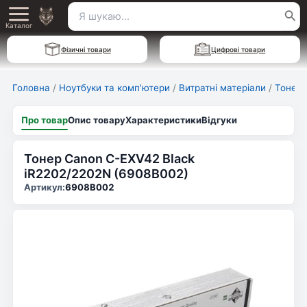
Перейти
Пошук
Main
до
Каталог
для:
вмісту
Menu
Фізичні товари
Цифрові товари
Головна
/
Ноутбуки та комп'ютери
/
Витратні матеріали
/
Тонер 
Про товар
Опис товару
Характеристики
Відгуки
Тонер Canon C-EXV42 Black
iR2202/2202N (6908B002)
Артикул:
6908B002