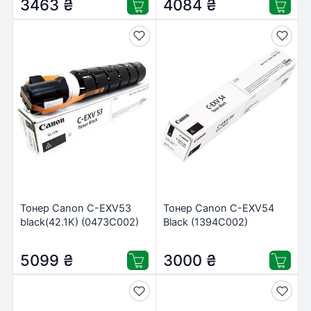
3463
₴
4084
₴
Тонер Canon C-EXV53
Тонер Canon C-EXV54
black(42.1K) (0473C002)
Black (1394C002)
5099
₴
3000
₴