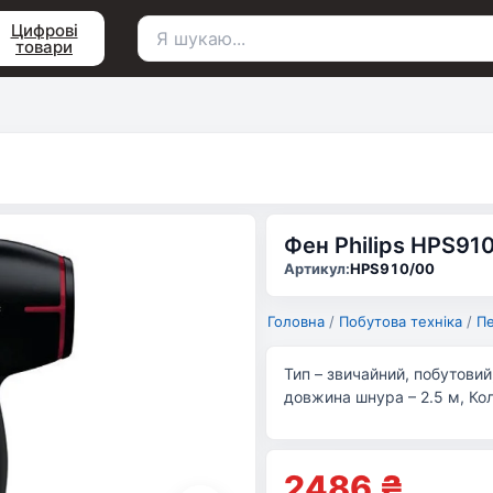
Цифрові
товари
Пошук
для:
Фен Philips HPS91
Артикул:
HPS910/00
Головна
/
Побутова техніка
/
Пе
Тип – звичайний, побутовий
довжина шнура – 2.5 м, Кол
2486
₴