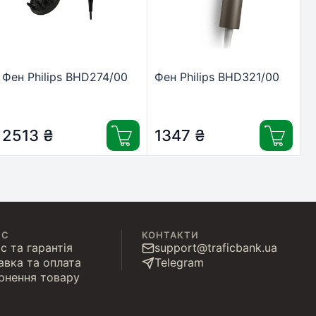
Фен Philips BHD274/00
Фен Philips BHD321/00
2513
₴
1347
₴
ІС
КОНТАКТИ
с та гарантія
support@traficbank.ua
авка та оплата
Telegram
рнення товару