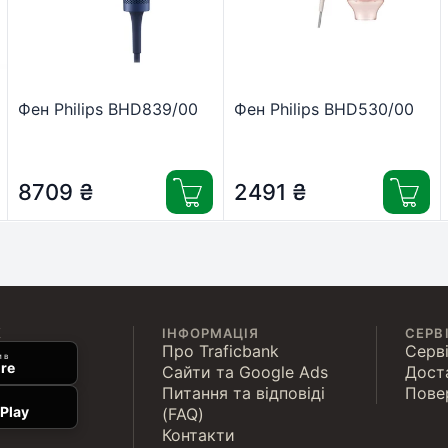
Фен Philips BHD839/00
Фен Philips BHD530/00
8709
₴
2491
₴
К
ІНФОРМАЦІЯ
СЕРВ
Про Traficbank
Серві
 в
re
Сайти та Google Ads
Дост
Питання та відповіді
Пове
Play
(FAQ)
Контакти