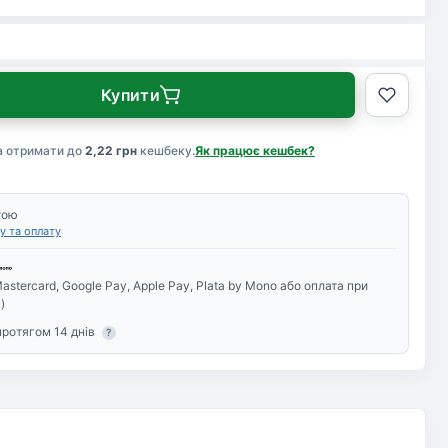
Купити
а отримати до
2,22 грн
кешбеку.
Як працює кешбек?
тою
у та оплату
astercard, Google Pay, Apple Pay, Plata by Mono або оплата при
)
протягом 14 днів
?