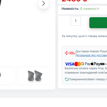
Наявність:
В наявності
Фен
Philips
HPS910/00
кількість
За покупку цього товару можн
Доставка Новою Пош
Детальніше про доставк
Безпечна оплата через Visa, M
отриманні (накладений платіж
Повернення/обмін товару 