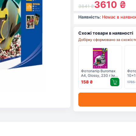
3610
₴
3841
₴
Наявність:
Немає в наявнос
Схожі товари в наявності
Добірку сформовано за схожістю
Фотопапір Buromax
Фот
А4, Glossy, 230 г/м2,
10x1
20sheets (BM.2220-
158
₴
1785
6020)