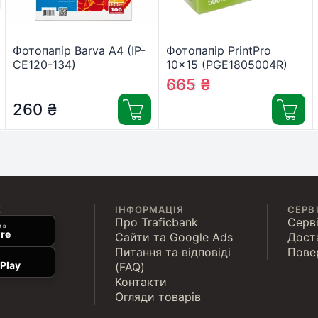
Фотопапір Barva A4 (IP-
Фотопапір PrintPro
CE120-134)
10×15 (PGE1805004R)
665
₴
679
₴
260
₴
К
ІНФОРМАЦІЯ
СЕРВ
Про Traficbank
Серві
 в
re
Сайти та Google Ads
Дост
Питання та відповіді
Пове
Play
(FAQ)
Контакти
Огляди товарів