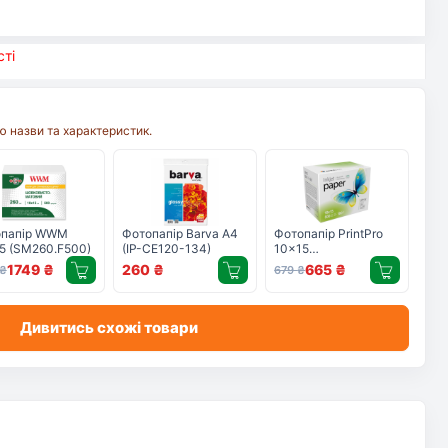
ті
 назви та характеристик.
опапір WWM
Фотопапір Barva A4
Фотопапір PrintPro
5 (SM260.F500)
(IP-CE120-134)
10x15
(PGE1805004R)
1749
₴
260
₴
665
₴
₴
679
₴
Дивитись схожі товари