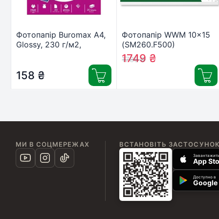
Фотопапір Buromax А4,
Фотопапір WWM 10×15
Glossy, 230 г/м2,
(SM260.F500)
20sheets (BM.2220-
1749
₴
1785
₴
6020)
158
₴
МИ В СОЦМЕРЕЖАХ
ВСТАНОВІТЬ ЗАСТОСУНО
Завантажити
App Sto
Доступно в
Google 