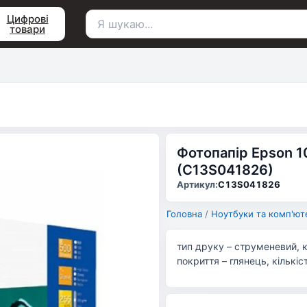
Цифрові
товари
Пошук
для:
Фотопапір Epson 1
(C13S041826)
Артикул:
C13S041826
Головна
/
Ноутбуки та комп'ют
тип друку – струменевий, ко
покриття – глянець, кількіс