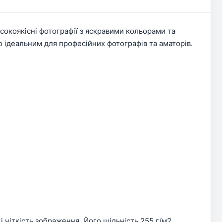
исокоякісні фотографії з яскравими кольорами та
о ідеальним для професійних фотографів та аматорів.
 чіткість зображення. Його щільність 255 г/м2