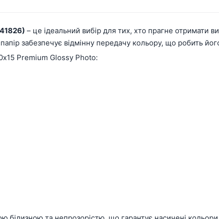
041826)
– це ідеальний вибір для тих, хто прагне отримати в
папір забезпечує відмінну передачу кольору, що робить йог
0х15 Premium Glossy Photo:
ю білизною та непрозорістю, що гарантує насичені кольори і