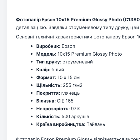
Фотопапір Epson 10х15 Premium Glossy Photo (C13S
деталізацією. Завдяки струменевому типу друку, цей 
Основні технічні характеристики фотопаперу Epson 1
Виробник:
Epson
Модель:
10х15 Premium Glossy Photo
Тип друку:
струменевий
Колір:
білий
Формат:
10 x 15 см
Щільність:
255 г/м2
Покриття:
глянець
Білизна:
CIE 165
Непрозорість:
97%
Кількість:
500 аркушів
Країна виробництва:
Тайвань
Фотопапір Epson Premium Glossy відрізняється високо