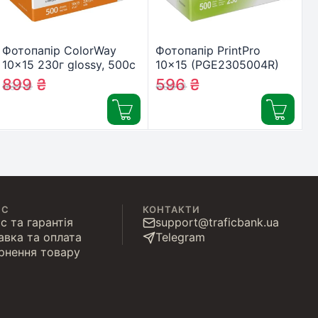
Фотопапір ColorWay
Фотопапір PrintPro
10×15 230г glossy, 500с
10×15 (PGE2305004R)
(PG2305004R)
899
₴
596
₴
937
₴
609
₴
ІС
КОНТАКТИ
с та гарантія
support@traficbank.ua
авка та оплата
Telegram
рнення товару