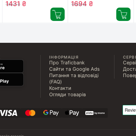
(BAT-12V12AH)
(6-DZM-12) (3536)
1431
₴
1694
₴
1507
₴
1765
₴
К
ІНФОРМАЦІЯ
СЕРВ
Про Traficbank
Серві
 в
re
Сайти та Google Ads
Дост
Питання та відповіді
Пове
Play
(FAQ)
Контакти
Огляди товарів