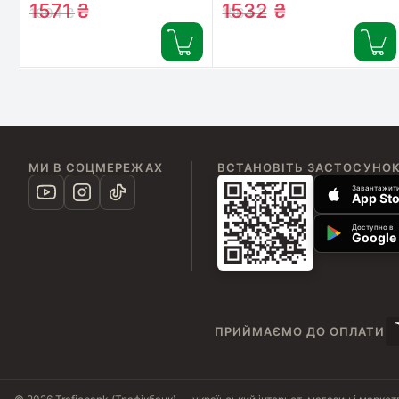
1571
₴
1532
₴
1604
₴
1564
₴
МИ В СОЦМЕРЕЖАХ
ВСТАНОВІТЬ ЗАСТОСУНО
Завантажити
App Sto
Доступно в
Google 
ПРИЙМАЄМО ДО ОПЛАТИ