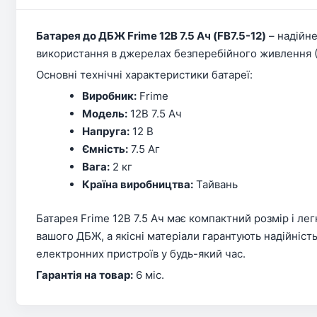
Батарея до ДБЖ Frime 12В 7.5 Ач (FB7.5-12)
– надійне
використання в джерелах безперебійного живлення (Д
Основні технічні характеристики батареї:
Виробник:
Frime
Модель:
12В 7.5 Ач
Напруга:
12 В
Ємність:
7.5 Аг
Вага:
2 кг
Країна виробництва:
Тайвань
Батарея Frime 12В 7.5 Ач має компактний розмір і ле
вашого ДБЖ, а якісні матеріали гарантують надійніс
електронних пристроїв у будь-який час.
Гарантія на товар:
6 міс.