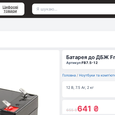
Цифрові
товари
Пошук
для:
Батарея до ДБЖ Fri
Артикул:
FB7.5-12
Головна
/
Ноутбуки та комп'ют
12 В, 7.5 Аг, 2 кг
641
₴
655
₴