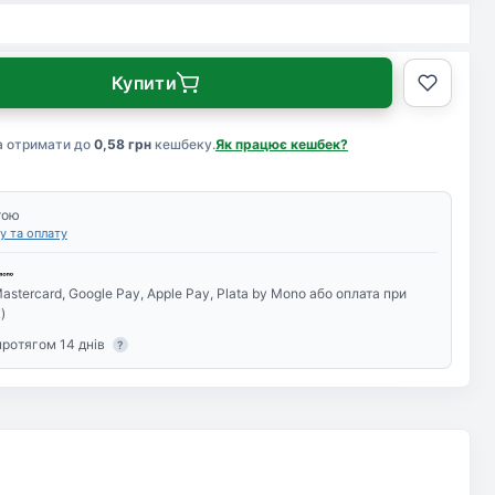
Купити
а отримати до
0,58 грн
кешбеку.
Як працює кешбек?
тою
у та оплату
astercard, Google Pay, Apple Pay, Plata by Mono або оплата при
)
протягом 14 днів
?