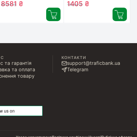
8581
₴
1405
₴
8757
₴
1434
₴
ІС
КОНТАКТИ
с та гарантія
support@traficbank.ua
авка та оплата
Telegram
рнення товару