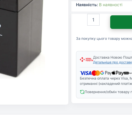
Наявність:
В наявності
Батарея
до
ДБЖ
Frime
За покупку цього товару можн
12В
7.5
Ач
(FB7.5-
Доставка Новою Пош
Детальніше про доставк
12)
кількість
Безпечна оплата через Visa, M
отриманні (накладений платіж
Повернення/обмін товару 