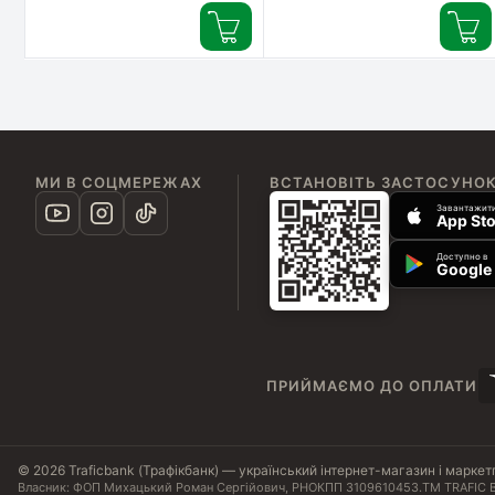
(7702018457786)
(7702018619757)
МИ В СОЦМЕРЕЖАХ
ВСТАНОВІТЬ ЗАСТОСУНО
Завантажити
App Sto
Доступно в
Google 
ПРИЙМАЄМО ДО ОПЛАТИ
© 2026 Traficbank (Трафікбанк) — український інтернет-магазин і маркет
Власник: ФОП Михацький Роман Сергійович, РНОКПП 3109610453.
ТМ TRAFIC B