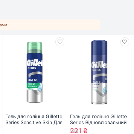
ками.
Гель для гоління Gillette
Гель для гоління Gillette
Series Sensitive Skin Для
Series Відновлювальний
чутливої шкіри 200 мл
із зеленим чаєм 200 мл
221
₴
246
₴