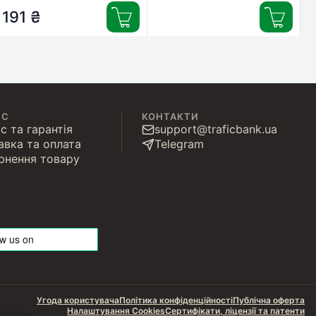
вера 200 мл + 200 мл
191
₴
(8700216591850)
ІС
КОНТАКТИ
с та гарантія
support@traficbank.ua
авка та оплата
Telegram
рнення товару
Угода користувача
Політика конфіденційності
Публічна оферта
Налаштування Cookies
Сертифікати, ліцензії та патенти