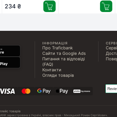
(3014260214692)
(7702018619658)
234
₴
К
ІНФОРМАЦІЯ
СЕРВ
Про Traficbank
Серві
 в
re
Сайти та Google Ads
Дост
Питання та відповіді
Пове
Play
(FAQ)
Контакти
Огляди товарів
плейс товарів
ANK зареєстрована в Україні, власник прав - Михацький Роман Сергійович.