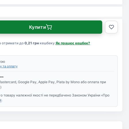
Купити
а отримати до
0,21 грн
кешбеку.
Як працює кешбек?
тою
у та оплату
astercard, Google Pay, Apple Pay, Plata by Mono або оплата при
)
о товару належної якості не передбачено Законом України «Про
?