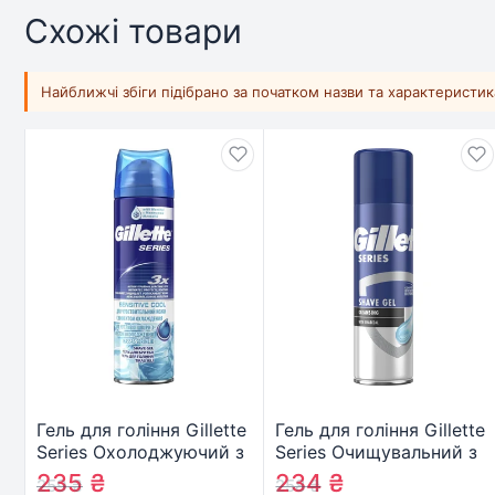
Схожі товари
Найближчі збіги підібрано за початком назви та характеристи
Гель для гоління Gillette
Гель для гоління Gillette
Series Охолоджуючий з
Series Очищувальний з
евкаліптом 200 мл
вугіллям 200 мл
235
₴
234
₴
259
₴
258
₴