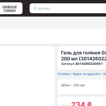
Цифрові
товари
Пошук
для:
Гель для гоління G
200 мл (30142602
Артикул:
3014260220051
Головна
/
Краса та здоров'я
/
З
об’єм – 200 мл
234
₴
258
₴