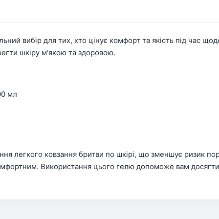
льний вибір для тих, хто цінує комфорт та якість під час що
егти шкіру м'якою та здоровою.
00 мл
ення легкого ковзання бритви по шкірі, що зменшує ризик пор
омфортним. Використання цього гелю допоможе вам досягти і