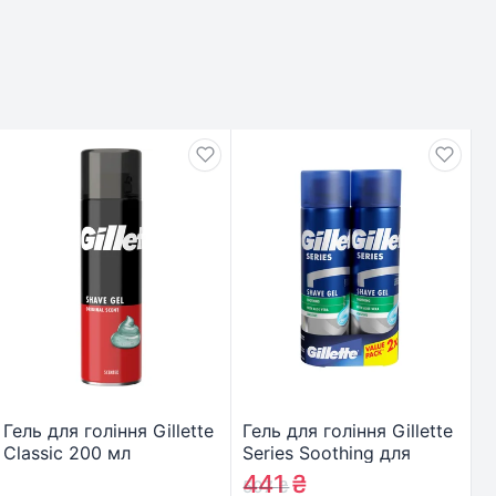
Гель для гоління Gillette
Гель для гоління Gillette
Classic 200 мл
Series Soothing для
(7702018981588)
чутливої шкіри з алое
441
₴
507
₴