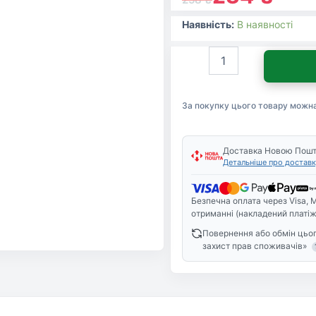
Наявність:
В наявності
Гель
для
гоління
Gillette
За покупку цього товару можн
Series
Moisturizing
Увлажняющий
200
Доставка Новою Пош
Детальніше про доставк
мл
(3014260220051)
кількість
Безпечна оплата через Visa, M
отриманні (накладений платіж
Повернення або обмін цьог
захист прав споживачів»