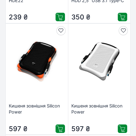
HDE22
HDD 2,5″ USB 3.1 Type-C
(HDE31)
239
₴
350
₴
Кишеня зовнішня Silicon
Кишеня зовнішня Silicon
Power
Power
SP000HSPHDA30S3K
SP000HSPHDA30S3W
597
₴
597
₴