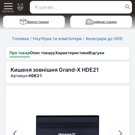
Перейти
Пошук
Main
до
Каталог
для:
вмісту
Menu
Фізичні товари
Цифрові товари
Головна
/
Ноутбуки та комп'ютери
/
Аксесуари до HDD
Про товар
Опис товару
Характеристики
Відгуки
Кишеня зовнішня Grand-X HDE21
Артикул:
HDE21