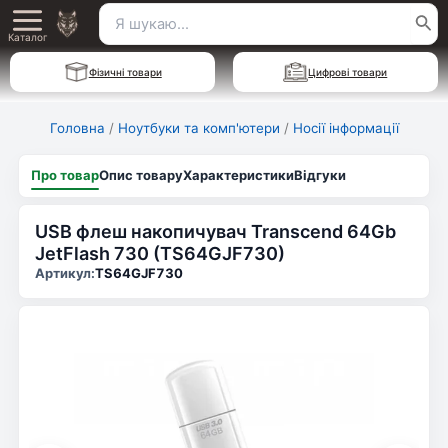
Перейти
Пошук
Main
до
Каталог
для:
вмісту
Menu
Фізичні товари
Цифрові товари
Головна
/
Ноутбуки та комп'ютери
/
Носії інформації
Про товар
Опис товару
Характеристики
Відгуки
USB флеш накопичувач Transcend 64Gb
JetFlash 730 (TS64GJF730)
Артикул:
TS64GJF730