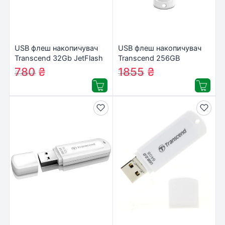
USB флеш накопичувач
USB флеш накопичувач
Transcend 32Gb JetFlash
Transcend 256GB
730 (TS32GJF730)
JetFlash 730 White USB
780
₴
1855
₴
839
₴
2039
₴
3.1 (TS256GJF730)