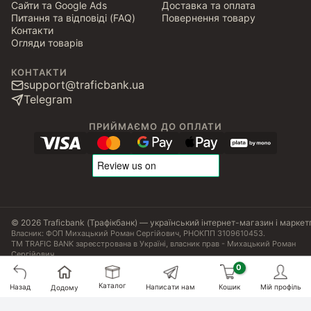
Сайти та Google Ads
Доставка та оплата
Питання та відповіді (FAQ)
Повернення товару
Контакти
Огляди товарів
КОНТАКТИ
support@traficbank.ua
Telegram
ПРИЙМАЄМО ДО ОПЛАТИ
© 2026 Traficbank (Трафікбанк) — український інтернет-магазин і маркет
Власник: ФОП Михацький Роман Сергійович, РНОКПП 3109610453.
ТМ TRAFIC BANK зареєстрована в Україні, власник прав - Михацький Роман
Сергійович.
Угода користувача
Політика конфіденційності
Публічна оферта
Налаштування Cookies
Сертифікати, ліцензії та патенти
Каталог
868
₴
Назад
Написати нам
Кошик
Мій профіль
Додому
Купити
807
₴