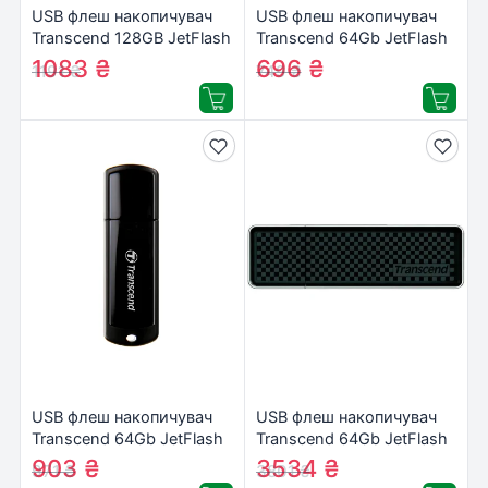
USB флеш накопичувач
USB флеш накопичувач
Transcend 128GB JetFlash
Transcend 64Gb JetFlash
730 White USB 3.0
370 (TS64GJF370)
1083
₴
696
₴
1191
₴
749
₴
(TS128GJF730)
USB флеш накопичувач
USB флеш накопичувач
Transcend 64Gb JetFlash
Transcend 64Gb JetFlash
700 (TS64GJF700)
780 (TS64GJF780)
903
₴
3534
₴
971
₴
3801
₴