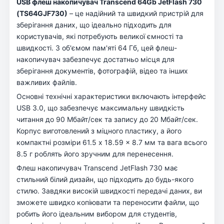
USB флеш накопичувач Transcend 64Gb JetFlash 730
(TS64GJF730)
– це надійний та швидкий пристрій для
зберігання даних, що ідеально підходить для
користувачів, які потребують великої ємності та
швидкості. З об'ємом пам'яті 64 Гб, цей флеш-
накопичувач забезпечує достатньо місця для
зберігання документів, фотографій, відео та інших
важливих файлів.
Основні технічні характеристики включають інтерфейс
USB 3.0, що забезпечує максимальну швидкість
читання до 90 Мбайт/сек та запису до 20 Мбайт/сек.
Корпус виготовлений з міцного пластику, а його
компактні розміри 61.5 x 18.59 x 8.7 мм та вага всього
8.5 г роблять його зручним для перенесення.
Флеш накопичувач Transcend JetFlash 730 має
стильний білий дизайн, що підходить до будь-якого
стилю. Завдяки високій швидкості передачі даних, ви
зможете швидко копіювати та переносити файли, що
робить його ідеальним вибором для студентів,