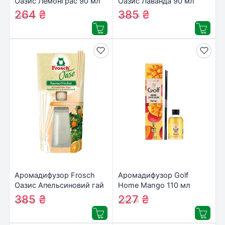
Оазис Лемонграс 90 мл
Оазис Лаванда 90 мл
(запаска)
(4001499185519)
264
₴
385
₴
284
₴
406
₴
(4001499116896)
Аромадифузор Frosch
Аромадифузор Golf
Оазис Апельсиновий гай
Home Mango 110 мл
90 мл (4001499180842)
(8697405607921)
385
₴
227
₴
414
₴
237
₴