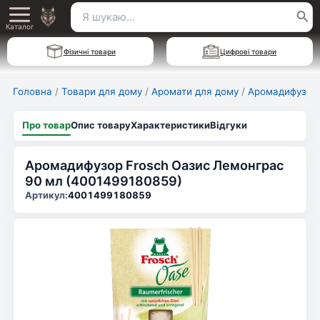
Перейти
Пошук
Main
до
Каталог
для:
вмісту
Menu
Фізичні товари
Цифрові товари
Головна
/
Товари для дому
/
Аромати для дому
/
Аромадифузор
Про товар
Опис товару
Характеристики
Відгуки
Аромадифузор Frosch Оазис Лемонграс
90 мл (4001499180859)
Артикул:
4001499180859