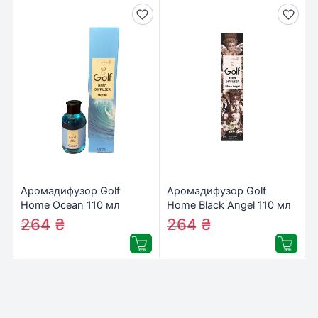
Аромадифузор Golf
Аромадифузор Golf
Home Ocean 110 мл
Home Black Angel 110 мл
(8697405607785)
(8697405607877)
264
₴
264
₴
275
₴
278
₴