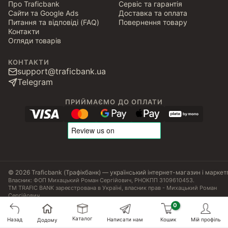
Про Traficbank
Сервіс та гарантія
Сайти та Google Ads
Доставка та оплата
Питання та відповіді (FAQ)
Повернення товару
Контакти
Огляди товарів
КОНТАКТИ
support@traficbank.ua
Telegram
ПРИЙМАЄМО ДО ОПЛАТИ
© 2026 Traficbank (Трафікбанк) — український інтернет-магазин і маркет
Власник: ФОП Михацький Роман Сергійович, РНОКПП 3109610453.
ТМ TRAFIC BANK зареєстрована в Україні, власник прав - Михацький Роман
Сергійович.
Угода користувача
Політика конфіденційності
Публічна оферта
Налаштування Cookies
Сертифікати, ліцензії та патенти
Каталог
Назад
Написати нам
Кошик
Мій профіль
Додому