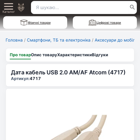
Перейти
Пошук
Main
до
Каталог
для:
вмісту
Menu
Фізичні товари
Цифрові товари
Головна
/
Смартфони, ТБ та електроніка
/
Аксесуари до мобільн
Про товар
Опис товару
Характеристики
Відгуки
Дата кабель USB 2.0 AM/AF Atcom (4717)
Артикул:
4717