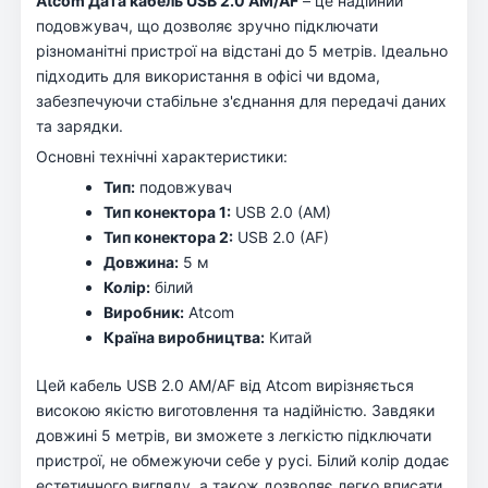
Atcom Дата кабель USB 2.0 AM/AF
– це надійний
подовжувач, що дозволяє зручно підключати
різноманітні пристрої на відстані до 5 метрів. Ідеально
підходить для використання в офісі чи вдома,
забезпечуючи стабільне з'єднання для передачі даних
та зарядки.
Основні технічні характеристики:
Тип:
подовжувач
Тип конектора 1:
USB 2.0 (AM)
Тип конектора 2:
USB 2.0 (AF)
Довжина:
5 м
Колір:
білий
Виробник:
Atcom
Країна виробництва:
Китай
Цей кабель USB 2.0 AM/AF від Atcom вирізняється
високою якістю виготовлення та надійністю. Завдяки
довжині 5 метрів, ви зможете з легкістю підключати
пристрої, не обмежуючи себе у русі. Білий колір додає
естетичного вигляду, а також дозволяє легко вписати