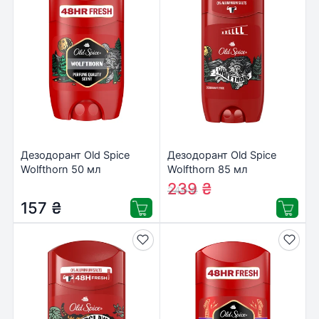
Дезодорант Old Spice
Дезодорант Old Spice
Wolfthorn 50 мл
Wolfthorn 85 мл
(4084500019195/8700216162173)
(8006540319697)
239
₴
249
₴
157
₴