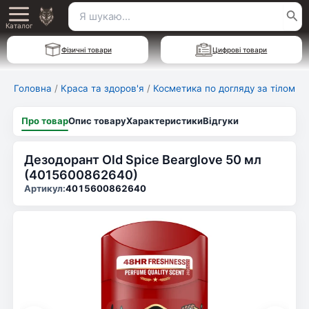
Перейти
Пошук
Main
до
Каталог
для:
вмісту
Menu
Фізичні товари
Цифрові товари
Головна
/
Краса та здоров'я
/
Косметика по догляду за тілом
Про товар
Опис товару
Характеристики
Відгуки
Дезодорант Old Spice Bearglove 50 мл
(4015600862640)
Артикул:
4015600862640