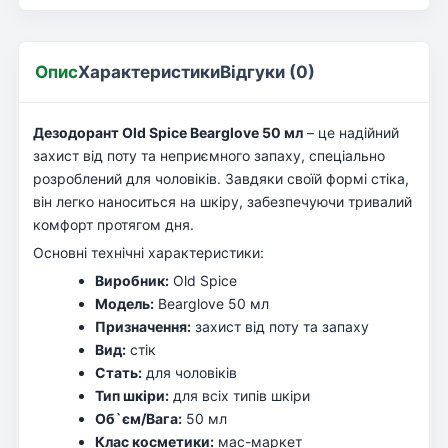
Опис
Характеристики
Відгуки (0)
Дезодорант Old Spice Bearglove 50 мл
– це надійний
захист від поту та неприємного запаху, спеціально
розроблений для чоловіків. Завдяки своїй формі стіка,
він легко наноситься на шкіру, забезпечуючи тривалий
комфорт протягом дня.
Основні технічні характеристики:
Виробник:
Old Spice
Модель:
Bearglove 50 мл
Призначення:
захист від поту та запаху
Вид:
стік
Стать:
для чоловіків
Тип шкіри:
для всіх типів шкіри
Об`єм/Вага:
50 мл
Клас косметики:
мас-маркет