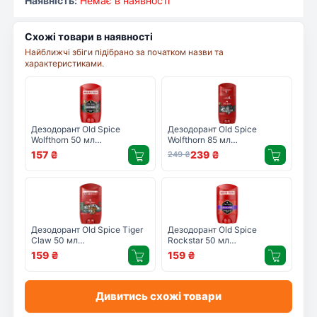
Наявність:
Немає в наявності
Схожі товари в наявності
Найближчі збіги підібрано за початком назви та
характеристиками.
Дезодорант Old Spice
Дезодорант Old Spice
Wolfthorn 50 мл
Wolfthorn 85 мл
(4084500019195/8700216162173)
(8006540319697)
157
₴
239
₴
249
₴
Дезодорант Old Spice Tiger
Дезодорант Old Spice
Claw 50 мл
Rockstar 50 мл
(8006540424575)
(8700216203906)
159
₴
159
₴
Дивитись схожі товари