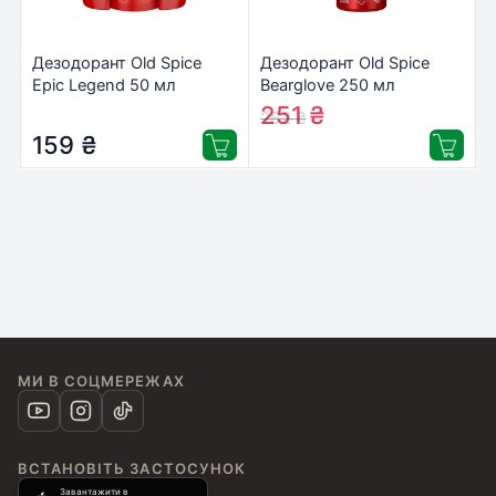
Дезодорант Old Spice
Дезодорант Old Spice
Epic Legend 50 мл
Bearglove 250 мл
(8700216607360)
(8700216752497)
251
₴
262
₴
159
₴
МИ В СОЦМЕРЕЖАХ
ВСТАНОВІТЬ ЗАСТОСУНОК
Завантажити в