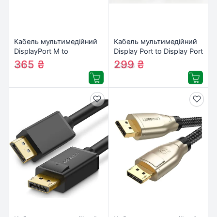
Кабель мультимедійний
Кабель мультимедійний
DisplayPort M to
Display Port to Display Port
DisplayPort M 2.0m UHD
2.0m Digitus (AK-340100-
365
₴
299
₴
411
₴
333
₴
4K Digitus (DB-340100-
020-S)
020-S)