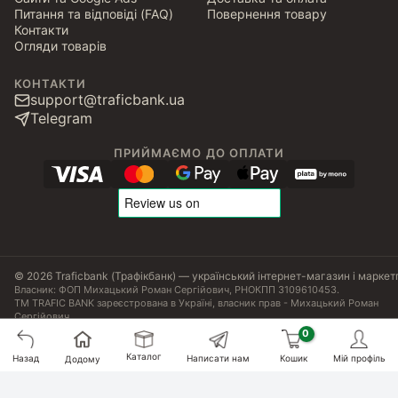
Питання та відповіді (FAQ)
Повернення товару
Контакти
Огляди товарів
КОНТАКТИ
support@traficbank.ua
Telegram
ПРИЙМАЄМО ДО ОПЛАТИ
© 2026 Traficbank (Трафікбанк) — український інтернет-магазин і маркет
Власник: ФОП Михацький Роман Сергійович, РНОКПП 3109610453.
ТМ TRAFIC BANK зареєстрована в Україні, власник прав - Михацький Роман
Сергійович.
Угода користувача
Політика конфіденційності
Публічна оферта
Налаштування Cookies
Сертифікати, ліцензії та патенти
Каталог
Назад
Написати нам
Кошик
Мій профіль
Додому