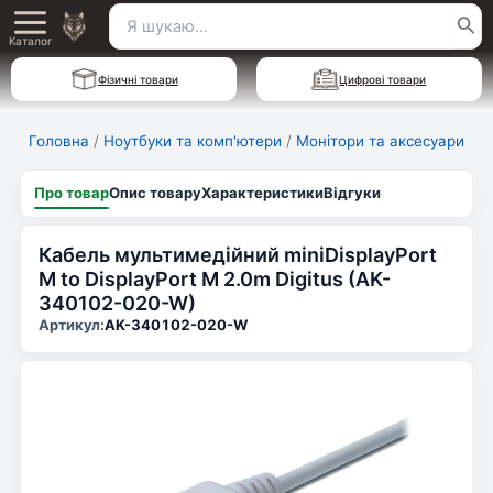
Перейти
Пошук
Main
до
Каталог
для:
вмісту
Menu
Фізичні товари
Цифрові товари
Головна
/
Ноутбуки та комп'ютери
/
Монітори та аксесуари
Про товар
Опис товару
Характеристики
Відгуки
Кабель мультимедійний miniDisplayPort
M to DisplayPort M 2.0m Digitus (AK-
340102-020-W)
Артикул:
AK-340102-020-W