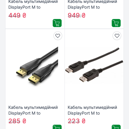
Кабель мультимедійний
Кабель мультимедійний
DisplayPort M to
DisplayPort M to
DisplayPort M 2.0m V1.2
DisplayPort M 2.0m V1.4
449
₴
949
₴
494
₴
1055
₴
Ugreen (10211)
8K Ugreen (60843)
Кабель мультимедійний
Кабель мультимедійний
DisplayPort M to
DisplayPort M to
DisplayPort M 2.0m V1.4
DisplayPort M 1.0m
285
₴
223
₴
328
₴
248
₴
8K black Vention (HCDBH)
Assmann (AK-340103-