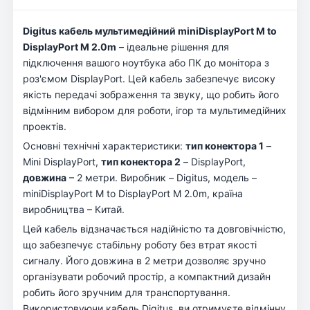
Digitus кабель мультимедійний miniDisplayPort M to
DisplayPort M 2.0m
– ідеальне рішення для
підключення вашого ноутбука або ПК до монітора з
роз'ємом DisplayPort. Цей кабель забезпечує високу
якість передачі зображення та звуку, що робить його
відмінним вибором для роботи, ігор та мультимедійних
проектів.
Основні технічні характеристики:
тип конектора 1
–
Mini DisplayPort,
тип конектора 2
– DisplayPort,
довжина
– 2 метри. Виробник – Digitus, модель –
miniDisplayPort M to DisplayPort M 2.0m, країна
виробництва – Китай.
Цей кабель відзначається надійністю та довговічністю,
що забезпечує стабільну роботу без втрат якості
сигналу. Його довжина в 2 метри дозволяє зручно
організувати робочий простір, а компактний дизайн
робить його зручним для транспортування.
Використовуючи кабель Digitus, ви отримуєте відмінну