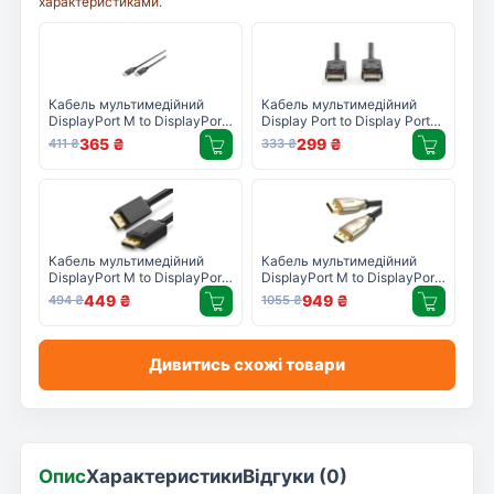
характеристиками.
Кабель мультимедійний
Кабель мультимедійний
DisplayPort M to DisplayPort
Display Port to Display Port
M 2.0m UHD 4K Digitus (DB-
2.0m Digitus (AK-340100-
365
₴
299
₴
411
₴
333
₴
340100-020-S)
020-S)
Кабель мультимедійний
Кабель мультимедійний
DisplayPort M to DisplayPort
DisplayPort M to DisplayPort
M 2.0m V1.2 Ugreen (10211)
M 2.0m V1.4 8K Ugreen
449
₴
949
₴
494
₴
1055
₴
(60843)
Дивитись схожі товари
Опис
Характеристики
Відгуки (0)