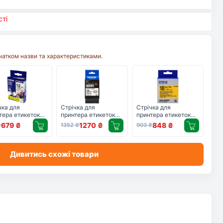
ті
очатком назви та характеристиками.
чка для
Стрічка для
Стрічка для
тера етикеток
принтера етикеток
принтера етикеток
her TZE131
Brother TZES251
Epson LK5YBW
679
₴
1270
₴
848
₴
₴
1352
₴
903
₴
(C53S655010)
Дивитись схожі товари