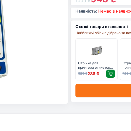
1009
₴
Наявність:
Немає в наявнос
Схожі товари в наявності
Найближчі збіги підібрано за п
Стрічка для
Стрі
принтера етикеток
прин
UKRMARK RL-B-
Brot
288
₴
320
₴
723
T231P-BK/WT,
аналог TZE231. 12
мм х 8 м (900242)