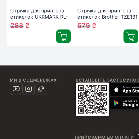
Стрічка для принтера
Стрічка для принтера
етикеток UKRMARK RL-
етикеток Brother TZE131
B-T231P-BK/WT, аналог
288
₴
679
₴
320
₴
723
₴
TZE231. 12 мм х 8 м
(900242)
МИ В СОЦМЕРЕЖАХ
ВСТАНОВІТЬ ЗАСТОСУНО
Завантажити
App Sto
Доступно в
Google 
ПРИЙМАЄМО ДО ОПЛАТИ