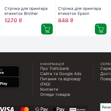
Стрічка для принтера
Стрічка для принтера
етикеток Brother
етикеток Epson
TZES251
LK5YBW (C53S655010)
1270
₴
848
₴
1352
₴
903
₴
К
ІНФОРМАЦІЯ
СЕРВ
Про Traficbank
Серві
 в
re
Сайти та Google Ads
Дост
Питання та відповіді
Пове
Play
(FAQ)
Контакти
Огляди товарів