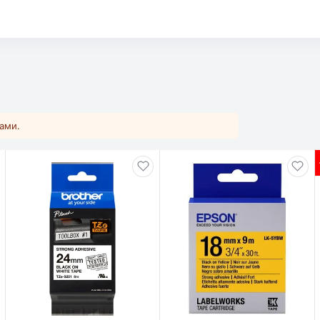
.
ками.