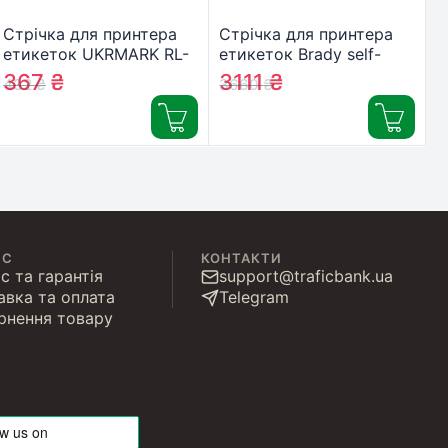
Стрічка для принтера
Стрічка для принтера
етикеток UKRMARK RL-
етикеток Brady self-
D-R-46027-BK/PK
laminating, для пробірок,
367
₴
3111
₴
432
₴
3660
₴
шовкова стрічка. для
поліестер, 12.7mm/6.4m.
DYMO серії D1. 12мм
чорни (M21-500-461)
(900310)
ІС
КОНТАКТИ
с та гарантія
support@traficbank.ua
авка та оплата
Telegram
рнення товару