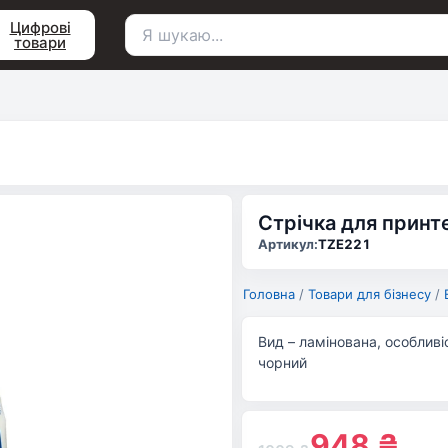
Цифрові
товари
Пошук
для:
Стрічка для принт
Артикул:
TZE221
Головна
/
Товари для бізнесу
/
Вид – ламінована, особливіс
чорний
948
₴