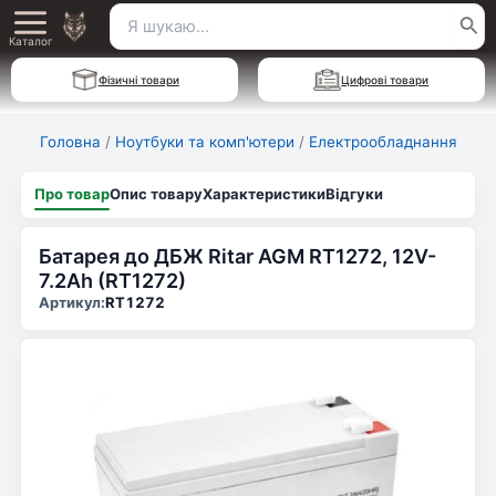
Перейти
Пошук
Main
до
Каталог
для:
вмісту
Menu
Фізичні товари
Цифрові товари
Головна
/
Ноутбуки та комп'ютери
/
Електрообладнання
Про товар
Опис товару
Характеристики
Відгуки
Батарея до ДБЖ Ritar AGM RT1272, 12V-
7.2Ah (RT1272)
Артикул:
RT1272