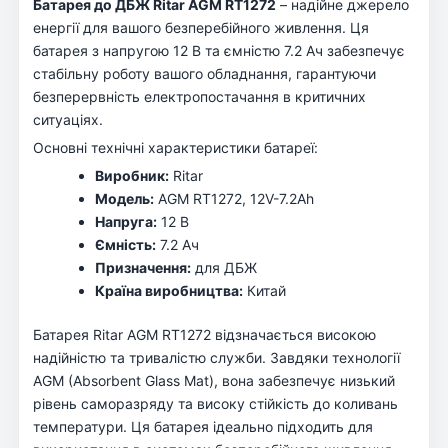
Батарея до ДБЖ Ritar AGM RT1272
– надійне джерело
енергії для вашого безперебійного живлення. Ця
батарея з напругою 12 В та ємністю 7.2 Ач забезпечує
стабільну роботу вашого обладнання, гарантуючи
безперервність електропостачання в критичних
ситуаціях.
Основні технічні характеристики батареї:
Виробник:
Ritar
Модель:
AGM RT1272, 12V-7.2Ah
Напруга:
12 В
Ємність:
7.2 Ач
Призначення:
для ДБЖ
Країна виробництва:
Китай
Батарея Ritar AGM RT1272 відзначається високою
надійністю та тривалістю служби. Завдяки технології
AGM (Absorbent Glass Mat), вона забезпечує низький
рівень саморазряду та високу стійкість до коливань
температури. Ця батарея ідеально підходить для