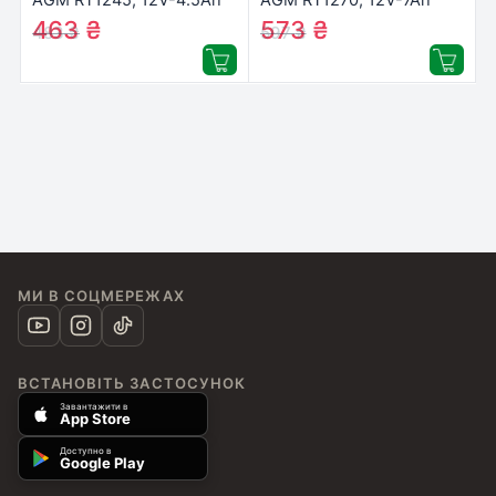
(RT1245)
(RT1270)
463
₴
573
₴
483
₴
597
₴
МИ В СОЦМЕРЕЖАХ
ВСТАНОВІТЬ ЗАСТОСУНОК
Завантажити в
App Store
Доступно в
Google Play