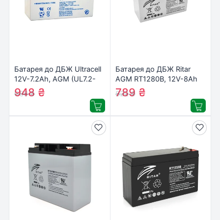
Батарея до ДБЖ Ultracell
Батарея до ДБЖ Ritar
12V-7.2Ah, AGM (UL7.2-
AGM RT1280B, 12V-8Ah
12)
(RT1280B)
948
₴
789
₴
988
₴
822
₴