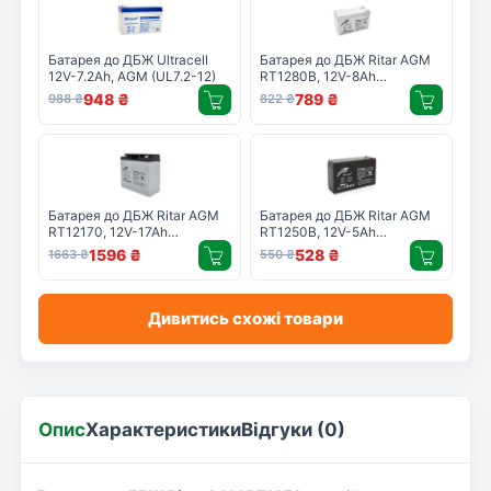
Батарея до ДБЖ Ultracell
Батарея до ДБЖ Ritar AGM
12V-7.2Ah, AGM (UL7.2-12)
RT1280B, 12V-8Ah
(RT1280B)
948
₴
789
₴
988
₴
822
₴
Батарея до ДБЖ Ritar AGM
Батарея до ДБЖ Ritar AGM
RT12170, 12V-17Ah
RT1250B, 12V-5Ah
(RT12170H)
(RT1250B)
1596
₴
528
₴
1663
₴
550
₴
Дивитись схожі товари
Опис
Характеристики
Відгуки (0)