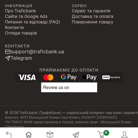
ІНФОРМАЦІЯ
СЕРВІС
Про Traficbank
Сервіс та гарантія
Сайти та Google Ads
Доставка та оплата
Питання та відповіді (FAQ)
Повернення товару
Контакти
Огляди товарів
КОНТАКТИ
support@traficbank.ua
Telegram
ПРИЙМАЄМО ДО ОПЛАТИ
© 2026 Traficbank (Трафікбанк) — український інтернет-магазин і маркет
Власник: ФОП Михацький Роман Сергійович, РНОКПП 3109610453.
ТМ TRAFIC BANK зареєстрована в Україні, власник прав - Михацький Роман
Сергійович.
Угода користувача
Політика конфіденційності
Публічна оферта