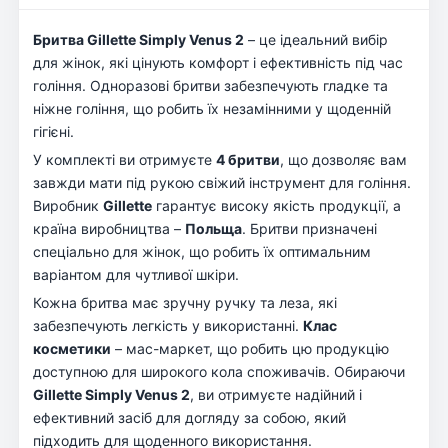
Бритва Gillette Simply Venus 2
– це ідеальний вибір
для жінок, які цінують комфорт і ефективність під час
гоління. Одноразові бритви забезпечують гладке та
ніжне гоління, що робить їх незамінними у щоденній
гігієні.
У комплекті ви отримуєте
4 бритви
, що дозволяє вам
завжди мати під рукою свіжий інструмент для гоління.
Виробник
Gillette
гарантує високу якість продукції, а
країна виробництва –
Польща
. Бритви призначені
спеціально для жінок, що робить їх оптимальним
варіантом для чутливої шкіри.
Кожна бритва має зручну ручку та леза, які
забезпечують легкість у використанні.
Клас
косметики
– мас-маркет, що робить цю продукцію
доступною для широкого кола споживачів. Обираючи
Gillette Simply Venus 2
, ви отримуєте надійний і
ефективний засіб для догляду за собою, який
підходить для щоденного використання.