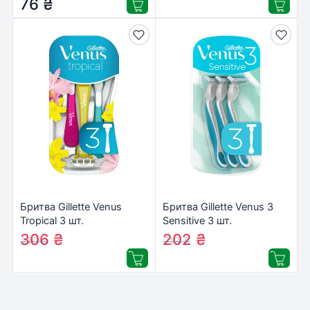
76
₴
Бритва Gillette Venus
Бритва Gillette Venus 3
Tropical 3 шт.
Sensitive 3 шт.
(7702018426263)
(7702018487028)
306
₴
202
₴
319
₴
213
₴