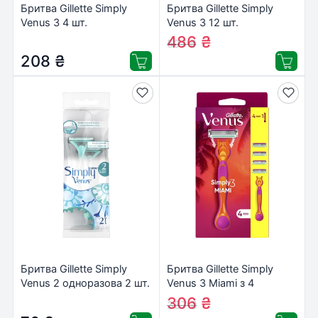
Бритва Gillette Simply
Бритва Gillette Simply
Venus 3 4 шт.
Venus 3 12 шт.
(7702018465675/8700216143608)
(7702018070732)
486
₴
507
₴
208
₴
Бритва Gillette Simply
Бритва Gillette Simply
Venus 2 одноразова 2 шт.
Venus 3 Miami з 4
(3014260248642/8700216143653)
змінними картриджами
306
₴
337
₴
(8700216878333)