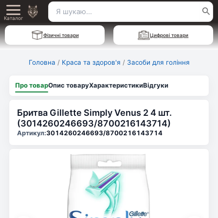
Перейти
Пошук
Main
до
Каталог
для:
вмісту
Menu
Фізичні товари
Цифрові товари
Головна
/
Краса та здоров'я
/
Засоби для гоління
Про товар
Опис товару
Характеристики
Відгуки
Бритва Gillette Simply Venus 2 4 шт.
(3014260246693/8700216143714)
Артикул:
3014260246693/8700216143714