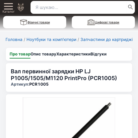
Перейти
Пошук
Main
до
Каталог
для:
вмісту
Menu
Фізичні товари
Цифрові товари
Головна
/
Ноутбуки та комп'ютери
/
Запчастини до картриджів
Про товар
Опис товару
Характеристики
Відгуки
Вал первинної зарядки HP LJ
P1005/1505/M1120 PrintPro (PCR1005)
Артикул:
PCR1005