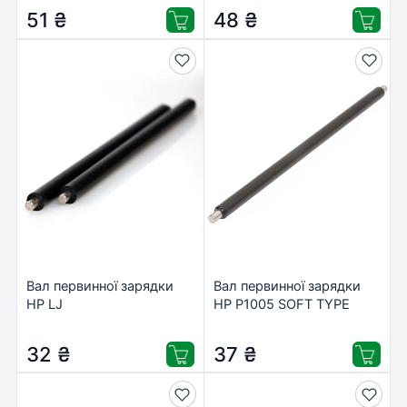
51
₴
48
₴
Вал первинної зарядки
Вал первинної зарядки
HP LJ
HP P1005 SOFT TYPE
P1005/1006/1007/1008/1505
Veaye (PCR1505S-VE)
Everprint (EVP-PCRH1005)
32
₴
37
₴