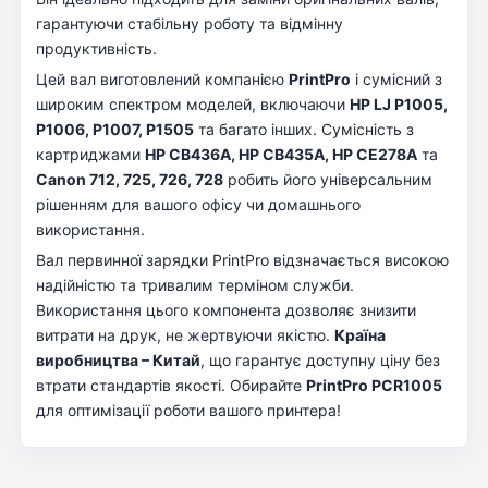
гарантуючи стабільну роботу та відмінну
продуктивність.
Цей вал виготовлений компанією
PrintPro
і сумісний з
широким спектром моделей, включаючи
HP LJ P1005,
P1006, P1007, P1505
та багато інших. Сумісність з
картриджами
HP CB436A, HP CB435A, HP CE278A
та
Canon 712, 725, 726, 728
робить його універсальним
рішенням для вашого офісу чи домашнього
використання.
Вал первинної зарядки PrintPro відзначається високою
надійністю та тривалим терміном служби.
Використання цього компонента дозволяє знизити
витрати на друк, не жертвуючи якістю.
Країна
виробництва – Китай
, що гарантує доступну ціну без
втрати стандартів якості. Обирайте
PrintPro PCR1005
для оптимізації роботи вашого принтера!