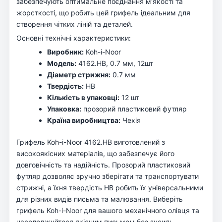
забезпечують оптимальне поєднання м'якості та
жорсткості, що робить цей грифель ідеальним для
створення чітких ліній та деталей.
Основні технічні характеристики:
Виробник:
Koh-i-Noor
Модель:
4162.HB, 0.7 мм, 12шт
Діаметр стрижня:
0.7 мм
Твердість:
HB
Кількість в упаковці:
12 шт
Упаковка:
прозорий пластиковий футляр
Країна виробництва:
Чехія
Грифель Koh-i-Noor 4162.HB виготовлений з
високоякісних матеріалів, що забезпечує його
довговічність та надійність. Прозорий пластиковий
футляр дозволяє зручно зберігати та транспортувати
стрижні, а їхня твердість HB робить їх універсальними
для різних видів письма та малювання. Виберіть
грифель Koh-i-Noor для вашого механічного олівця та
насолоджуйтеся якісним письмом без зусиль.