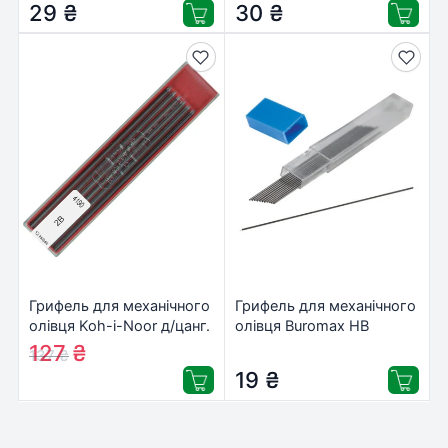
29
₴
30
₴
Грифель для механічного
Грифель для механічного
олівця Koh-i-Noor д/цанг.
олівця Buromax HB
2,0-120 4190.2B
0.7мм, SET*12шт
127
₴
137
₴
(419002B013PK)
(BM.8698)
19
₴