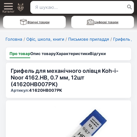
Перейти
Пошук
Main
до
Каталог
для:
вмісту
Menu
Фізичні товари
Цифрові товари
Головна
/
Офіс, школа, книги
/
Письмове приладдя
/
Грифель дл
Про товар
Опис товару
Характеристики
Відгуки
Грифель для механічного олівця Koh-i-
Noor 4162.HB, 0.7 мм, 12шт
(41620HB007PK)
Артикул:
41620HB007PK