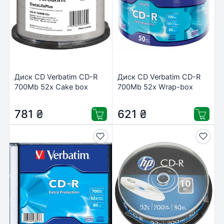
Диск CD Verbatim CD-R
Диск CD Verbatim CD-R
700Mb 52x Cake box
700Mb 52x Wrap-box
Printable (43745)
Extra (43787)
781
₴
621
₴