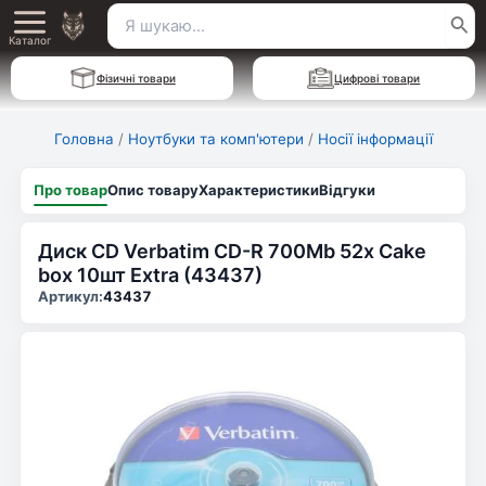
Перейти
Пошук
Main
до
Каталог
для:
вмісту
Menu
Фізичні товари
Цифрові товари
Головна
/
Ноутбуки та комп'ютери
/
Носії інформації
Про товар
Опис товару
Характеристики
Відгуки
Диск CD Verbatim CD-R 700Mb 52x Cake
box 10шт Extra (43437)
Артикул:
43437