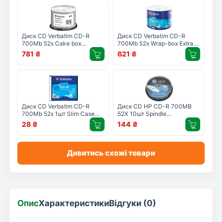
Диск CD Verbatim CD-R
Диск CD Verbatim CD-R
700Mb 52x Cake box
700Mb 52x Wrap-box Extra
Printable (43745)
(43787)
781
₴
621
₴
Диск CD Verbatim CD-R
Диск CD HP CD-R 700MB
700Mb 52x 1шт Slim Case
52X 10шт Spindle
(43347-1disk)
(69308/CRE00019-3)
28
₴
144
₴
Дивитись схожі товари
Опис
Характеристики
Відгуки (0)