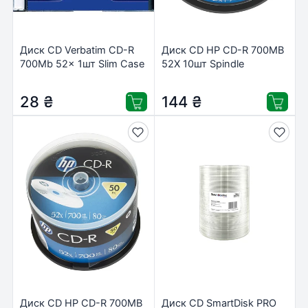
Диск CD Verbatim CD-R
Диск CD HP CD-R 700MB
700Mb 52x 1шт Slim Case
52X 10шт Spindle
(43347-1disk)
(69308/CRE00019-3)
28
₴
144
₴
Диск CD HP CD-R 700MB
Диск CD SmartDisk PRO