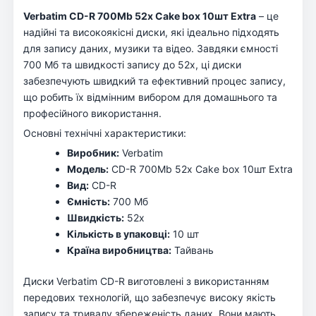
Verbatim CD-R 700Mb 52x Cake box 10шт Extra
– це
надійні та високоякісні диски, які ідеально підходять
для запису даних, музики та відео. Завдяки ємності
700 Мб та швидкості запису до 52x, ці диски
забезпечують швидкий та ефективний процес запису,
що робить їх відмінним вибором для домашнього та
професійного використання.
Основні технічні характеристики:
Виробник:
Verbatim
Модель:
CD-R 700Mb 52x Cake box 10шт Extra
Вид:
CD-R
Ємність:
700 Мб
Швидкість:
52x
Кількість в упаковці:
10 шт
Країна виробництва:
Тайвань
Диски Verbatim CD-R виготовлені з використанням
передових технологій, що забезпечує високу якість
запису та тривалу збереженість даних. Вони мають