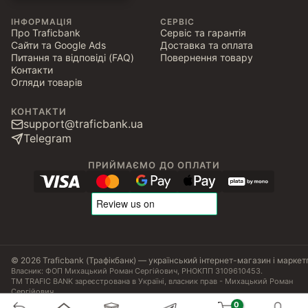
ІНФОРМАЦІЯ
СЕРВІС
Про Traficbank
Сервіс та гарантія
Сайти та Google Ads
Доставка та оплата
Питання та відповіді (FAQ)
Повернення товару
Контакти
Огляди товарів
КОНТАКТИ
support@traficbank.ua
Telegram
ПРИЙМАЄМО ДО ОПЛАТИ
© 2026 Traficbank (Трафікбанк) — український інтернет-магазин і маркет
Власник: ФОП Михацький Роман Сергійович, РНОКПП 3109610453.
ТМ TRAFIC BANK зареєстрована в Україні, власник прав - Михацький Роман
Сергійович.