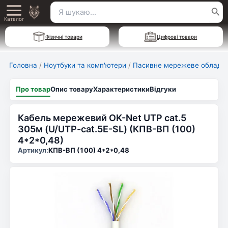
Перейти
Пошук
Main
до
Каталог
для:
вмісту
Menu
Фізичні товари
Цифрові товари
Головна
/
Ноутбуки та комп'ютери
/
Пасивне мережеве обладн
Про товар
Опис товару
Характеристики
Відгуки
Кабель мережевий OK-Net UTP cat.5
305м (U/UTP-cat.5Е-SL) (КПВ-ВП (100)
4*2*0,48)
Артикул:
КПВ-ВП (100) 4*2*0,48