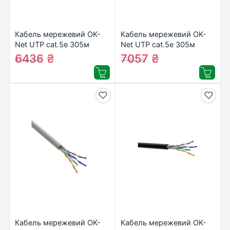
Кабель мережевий OK-
Кабель мережевий OK-
Net UTP cat.5e 305м
Net UTP cat.5e 305м
(U/UTP-cat.5Е) (КПВ-ВП
(U/UTP-cat.5Е) (КПВ-ВП
6436
₴
7057
₴
6549
₴
7187
₴
(100) 4х2х0,49)
(350) 4*2*0,51)
Кабель мережевий OK-
Кабель мережевий OK-