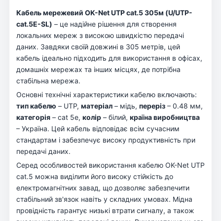
Кабель мережевий OK-Net UTP cat.5 305м (U/UTP-
cat.5Е-SL)
– це надійне рішення для створення
локальних мереж з високою швидкістю передачі
даних. Завдяки своїй довжині в 305 метрів, цей
кабель ідеально підходить для використання в офісах,
домашніх мережах та інших місцях, де потрібна
стабільна мережа.
Основні технічні характеристики кабелю включають:
тип кабелю
– UTP,
матеріал
– мідь,
переріз
– 0.48 мм,
категорія
– cat 5e,
колір
– білий,
країна виробництва
– Україна. Цей кабель відповідає всім сучасним
стандартам і забезпечує високу продуктивність при
передачі даних.
Серед особливостей використання кабелю OK-Net UTP
cat.5 можна виділити його високу стійкість до
електромагнітних завад, що дозволяє забезпечити
стабільний зв'язок навіть у складних умовах. Мідна
провідність гарантує низькі втрати сигналу, а також