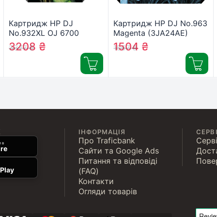
Картридж HP DJ
Картридж HP DJ No.963
No.932XL OJ 6700
Magenta (3JA24AE)
Premium Black
3208
₴
1504
₴
3377
₴
1567
₴
(CN053AE)
К
ІНФОРМАЦІЯ
СЕРВ
Про Traficbank
Серві
 в
re
Сайти та Google Ads
Дост
Питання та відповіді
Пове
Play
(FAQ)
Контакти
Огляди товарів