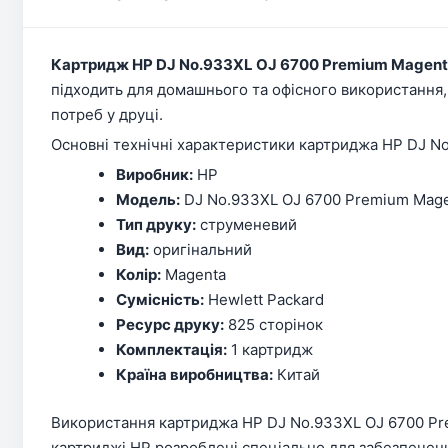
Картридж HP DJ No.933XL OJ 6700 Premium Magen
підходить для домашнього та офісного використання
потреб у друці.
Основні технічні характеристики картриджа HP DJ N
Виробник:
HP
Модель:
DJ No.933XL OJ 6700 Premium Mag
Тип друку:
струменевий
Вид:
оригінальний
Колір:
Magenta
Сумісність:
Hewlett Packard
Ресурс друку:
825 сторінок
Комплектація:
1 картридж
Країна виробництва:
Китай
Використання картриджа HP DJ No.933XL OJ 6700 Prem
картриджі HP розроблені спеціально для забезпечення