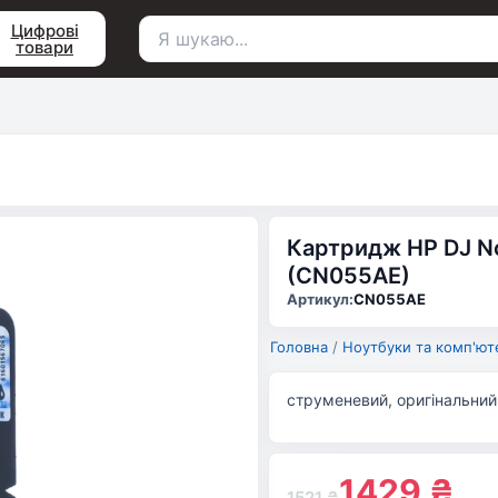
Цифрові
товари
Пошук
для:
Картридж HP DJ N
(CN055AE)
Артикул:
CN055AE
Головна
/
Ноутбуки та комп'ют
струменевий, оригінальний,
1429
₴
1521
₴