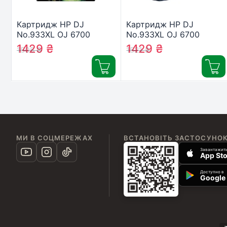
Картридж HP DJ
Картридж HP DJ
No.933XL OJ 6700
No.933XL OJ 6700
Premium Cyan
Premium Yellow
1429
₴
1429
₴
1505
₴
1521
₴
(CN054AE)
(CN056AE)
МИ В СОЦМЕРЕЖАХ
ВСТАНОВІТЬ ЗАСТОСУНО
Завантажити
App Sto
Доступно в
Google 