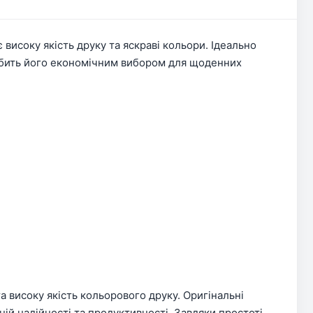
високу якість друку та яскраві кольори. Ідеально
робить його економічним вибором для щоденних
 високу якість кольорового друку. Оригінальні
ій надійності та продуктивності. Завдяки простоті