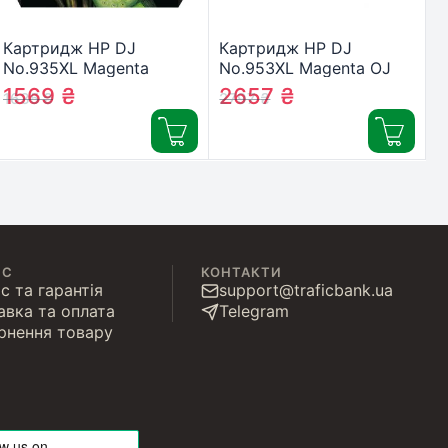
Картридж HP DJ
Картридж HP DJ
No.935XL Magenta
No.953XL Magenta OJ
(C2P25AE)
Pro
1569
₴
2657
₴
1635
₴
2797
₴
8210/8710/8720/8725/8730
(F6U17AE)
ІС
КОНТАКТИ
с та гарантія
support@traficbank.ua
авка та оплата
Telegram
рнення товару