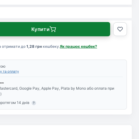
Купити
а отримати до
1,28 грн
кешбеку.
Як працює кешбек?
тою
у та оплату
astercard, Google Pay, Apple Pay, Plata by Mono або оплата при
)
протягом 14 днів
?