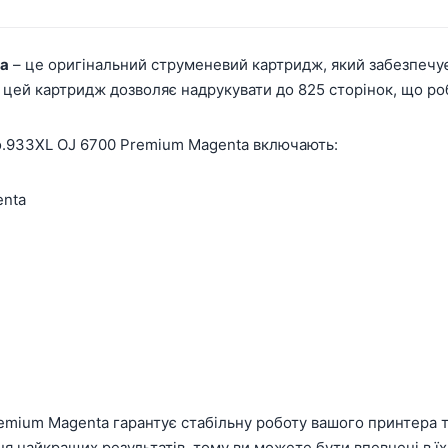
ta
– це оригінальний струменевий картридж, який забезпечує 
, цей картридж дозволяє надрукувати до 825 сторінок, що 
o.933XL OJ 6700 Premium Magenta включають:
enta
ium Magenta гарантує стабільну роботу вашого принтера та
 найкращих результатів, тому ви можете бути впевнені в їхн