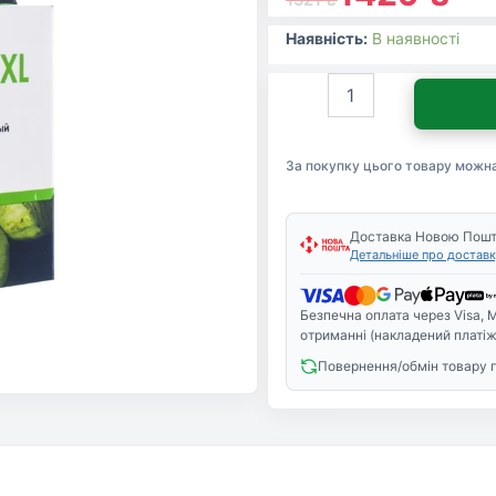
Наявність:
В наявності
Картридж
HP
DJ
No.933XL
За покупку цього товару можн
OJ
6700
Premium
Magenta
Доставка Новою Пош
Детальніше про доставк
(CN055AE)
кількість
Безпечна оплата через Visa, M
отриманні (накладений платіж
Повернення/обмін товару 