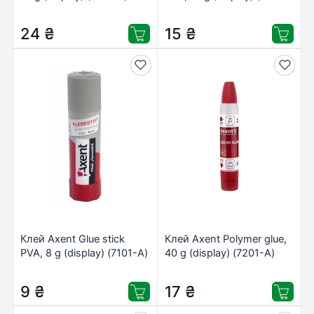
А)
24
₴
15
₴
Клей Axent Glue stick
Клей Axent Polymer glue,
PVA, 8 g (display) (7101-А)
40 g (display) (7201-А)
9
₴
17
₴