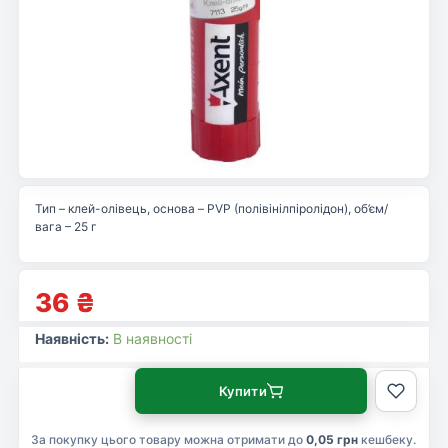
Тип – клей-олівець, основа – PVP (полівінілпіролідон), об’єм/
вага – 25 г
36
₴
Наявність:
В наявності
Купити
За покупку цього товару можна отримати до
0,05 грн
кешбеку.