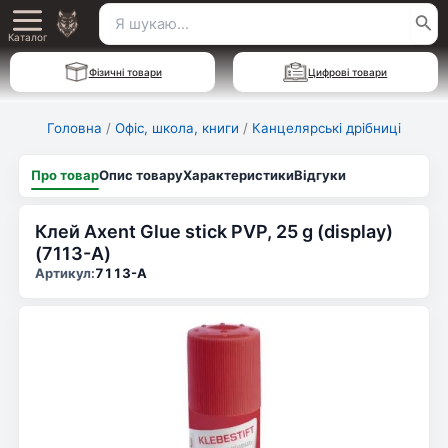
Перейти
Пошук
Main
до
Каталог
для:
вмісту
Menu
Фізичні товари
Цифрові товари
Головна
/
Офіс, школа, книги
/
Канцелярські дрібниці
Про товар
Опис товару
Характеристики
Відгуки
Клей Axent Glue stick PVP, 25 g (display)
(7113-А)
Артикул:
7113-А