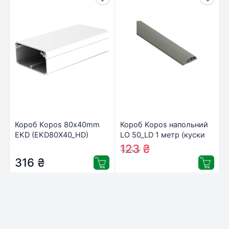
Короб Kopos 80х40mm
Короб Kopos напольний
EKD (EKD80X40_HD)
LO 50_LD 1 метр (куски
по 2 метри) (LO 50 LD)
123
₴
133
₴
316
₴