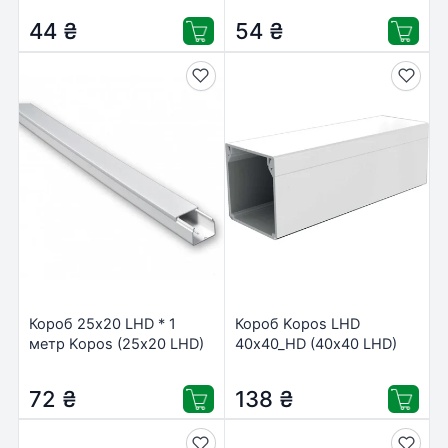
44
₴
54
₴
Короб 25х20 LHD * 1
Короб Kopos LHD
метр Kopos (25х20 LHD)
40х40_HD (40х40 LHD)
72
₴
138
₴