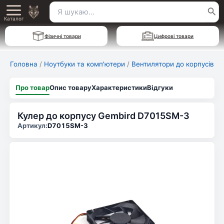
Перейти
Пошук
Main
до
Каталог
для:
вмісту
Menu
Фізичні товари
Цифрові товари
Головна
/
Ноутбуки та комп'ютери
/
Вентилятори до корпусів
Про товар
Опис товару
Характеристики
Відгуки
Кулер до корпусу Gembird D7015SM-3
Артикул:
D7015SM-3