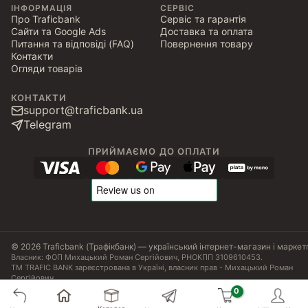
ІНФОРМАЦІЯ
СЕРВІС
Про Traficbank
Сервіс та гарантія
Сайти та Google Ads
Доставка та оплата
Питання та відповіді (FAQ)
Повернення товару
Контакти
Огляди товарів
КОНТАКТИ
support@traficbank.ua
Telegram
ПРИЙМАЄМО ДО ОПЛАТИ
© 2026 Traficbank (Трафікбанк) — український інтернет-магазин і маркет
Власник: ФОП Михацький Роман Сергійович, РНОКПП 3109610453.
ТМ TRAFIC BANK зареєстрована в Україні, власник прав - Михацький Роман
Сергійович.
Угода користувача
Політика конфіденційності
Публічна оферта
Налаштування Cookies
Сертифікати, ліцензії та патенти