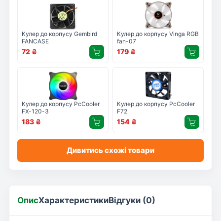
Кулер до корпусу Gembird
Кулер до корпусу Vinga RGB
FANCASE
fan-07
72
₴
179
₴
Кулер до корпусу PcCooler
Кулер до корпусу PcCooler
FX-120-3
F72
183
₴
154
₴
Дивитись схожі товари
Опис
Характеристики
Відгуки (0)