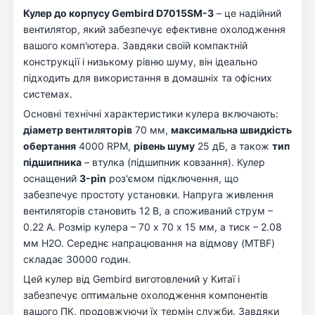
Кулер до корпусу Gembird D7015SM-3
– це надійний
вентилятор, який забезпечує ефективне охолодження
вашого комп'ютера. Завдяки своїй компактній
конструкції і низькому рівню шуму, він ідеально
підходить для використання в домашніх та офісних
системах.
Основні технічні характеристики кулера включають:
діаметр вентиляторів
70 мм,
максимальна швидкість
обертання
4000 RPM,
рівень шуму
25 дБ, а також
тип
підшипника
– втулка (підшипник ковзання). Кулер
оснащений
3-pin
роз'ємом підключення, що
забезпечує простоту установки. Напруга живлення
вентиляторів становить 12 В, а споживаний струм –
0.22 А. Розмір кулера – 70 х 70 х 15 мм, а тиск – 2.08
мм H2O. Середнє напрацювання на відмову (MTBF)
складає 30000 годин.
Цей кулер від Gembird виготовлений у Китаї і
забезпечує оптимальне охолодження компонентів
вашого ПК, продовжуючи їх термін служби. Завдяки