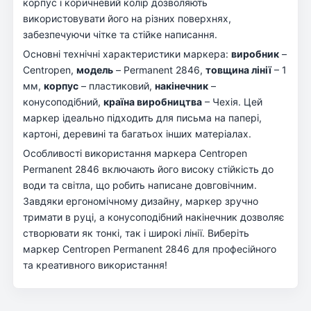
корпус і коричневий колір дозволяють
використовувати його на різних поверхнях,
забезпечуючи чітке та стійке написання.
Основні технічні характеристики маркера:
виробник
–
Centropen,
модель
– Permanent 2846,
товщина лінії
– 1
мм,
корпус
– пластиковий,
накінечник
–
конусоподібний,
країна виробництва
– Чехія. Цей
маркер ідеально підходить для письма на папері,
картоні, деревині та багатьох інших матеріалах.
Особливості використання маркера Centropen
Permanent 2846 включають його високу стійкість до
води та світла, що робить написане довговічним.
Завдяки ергономічному дизайну, маркер зручно
тримати в руці, а конусоподібний накінечник дозволяє
створювати як тонкі, так і широкі лінії. Виберіть
маркер Centropen Permanent 2846 для професійного
та креативного використання!