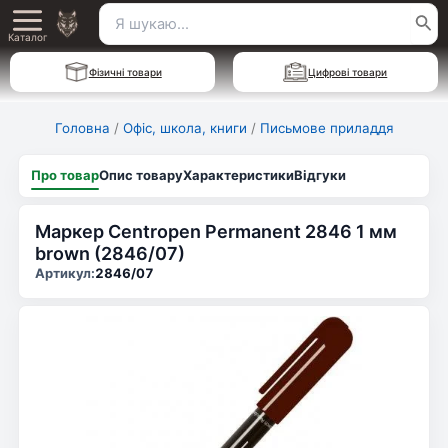
Перейти
Пошук
Main
до
Каталог
для:
вмісту
Menu
Фізичні товари
Цифрові товари
Головна
/
Офіс, школа, книги
/
Письмове приладдя
Про товар
Опис товару
Характеристики
Відгуки
Маркер Centropen Permanent 2846 1 мм
brown (2846/07)
Артикул:
2846/07