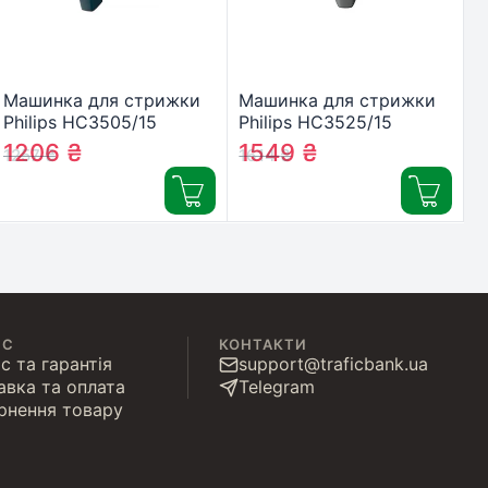
Машинка для стрижки
Машинка для стрижки
Philips HC3505/15
Philips HC3525/15
1206
₴
1549
₴
1257
₴
1614
₴
ІС
КОНТАКТИ
с та гарантія
support@traficbank.ua
авка та оплата
Telegram
рнення товару