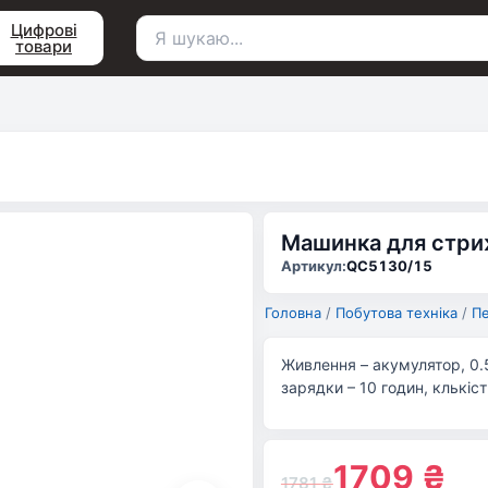
Цифрові
товари
Пошук
для:
Машинка для стриж
Артикул:
QC5130/15
Головна
/
Побутова техніка
/
Пе
Живлення – акумулятор, 0.5
зарядки – 10 годин, клькіс
1709
₴
1781
₴