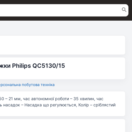
ки Philips QC5130/15
рсональна побутова техніка
0 – 21 мм, час автономної роботи – 35 хвилин, час
ть насадок – Насадка що регулюється, Колір – сріблястий