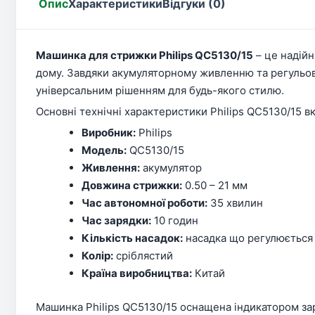
Опис
Характеристики
Відгуки (0)
Машинка для стрижки Philips QC5130/15
– це надійн
дому. Завдяки акумуляторному живленню та регульов
універсальним рішенням для будь-якого стилю.
Основні технічні характеристики Philips QC5130/15 в
Виробник:
Philips
Модель:
QC5130/15
Живлення:
акумулятор
Довжина стрижки:
0.50 – 21 мм
Час автономної роботи:
35 хвилин
Час зарядки:
10 годин
Кількість насадок:
насадка що регулюється
Колір:
сріблястий
Країна виробництва:
Китай
Машинка Philips QC5130/15 оснащена індикатором заря