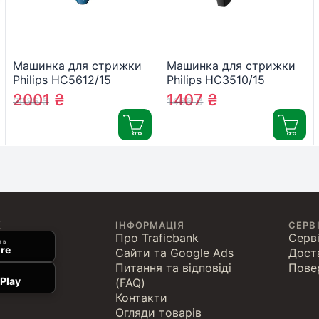
Машинка для стрижки
Машинка для стрижки
Philips HC5612/15
Philips HC3510/15
2001
₴
1407
₴
2085
₴
1466
₴
К
ІНФОРМАЦІЯ
СЕРВ
Про Traficbank
Серві
 в
re
Сайти та Google Ads
Дост
Питання та відповіді
Пове
Play
(FAQ)
Контакти
Огляди товарів