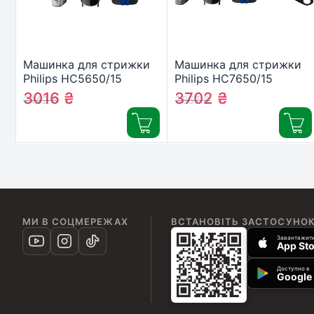
Машинка для стрижки
Машинка для стрижки
Philips HC5650/15
Philips HC7650/15
3016
₴
3702
₴
3142
₴
3857
₴
МИ В СОЦМЕРЕЖАХ
ВСТАНОВІТЬ ЗАСТОСУНО
Завантажити
App Sto
Доступно в
Google 