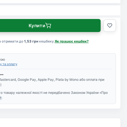
Купити
а отримати до
1,53 грн
кешбеку.
Як працює кешбек?
тою
у та оплату
astercard, Google Pay, Apple Pay, Plata by Mono або оплата при
)
о товару належної якості не передбачено Законом України «Про
?