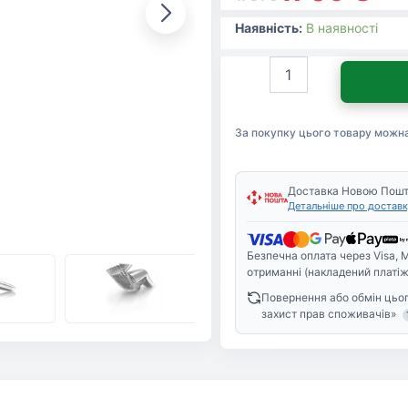
Наявність:
В наявності
Машинка
для
стрижки
Philips
За покупку цього товару можн
QC5130/15
кількість
Доставка Новою Пош
Детальніше про доставк
Безпечна оплата через Visa, M
отриманні (накладений платіж
Повернення або обмін цьог
захист прав споживачів»