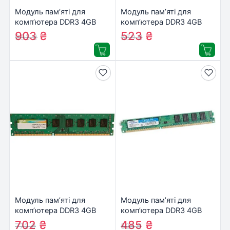
Модуль пам’яті для
Модуль пам’яті для
комп’ютера DDR3 4GB
комп’ютера DDR3 4GB
1600 MHz Silicon Power
1600 MHz Hynix
903
₴
523
₴
993
₴
569
₴
(SP004GBLTU160N02)
(HMT451U6BFR8C-PB)
Модуль пам’яті для
Модуль пам’яті для
комп’ютера DDR3 4GB
комп’ютера DDR3 4GB
1600 MHz Silicon Power
1600 MHz Golden Memory
702
₴
485
₴
772
₴
528
₴