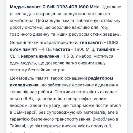
Модуль пам'яті G.Skill DDR3 4GB 1600 MHz
– ідеальне
рішення для покращення продуктивності вашого
комп'ютера. Цей модуль пам'яті забезпечує стабільну
роботу системи, що особливо важливо для ігор,
графічного дизайну та інших ресурсомістких завдань.
Основні технічні характеристики:
тип пам'яті
– DDR3,
об'єм пам'яті
– 4 ГБ,
частота
– 1600 МГц,
таймінги
–
CL11,
напруга живлення
– 1.5 В. У наборі міститься
один модуль, що дозволяє легко оновити вашу
систему без зайвих витрат.
Цей модуль пам'яті також оснащений
радіатором
охолодження
, що забезпечує ефективне відведення
тепла під час роботи. Споживча потужність складає
всього 6 Вт, що робить його енергоефективним
вибором. Зверніть увагу, що товар може постачатися
в ОЕМ-версії, без супроводжуючих матеріалів, але з
гарантією безпечного транспортування. Вироблено в
Тайвані, що підтверджує високу якість продукції.