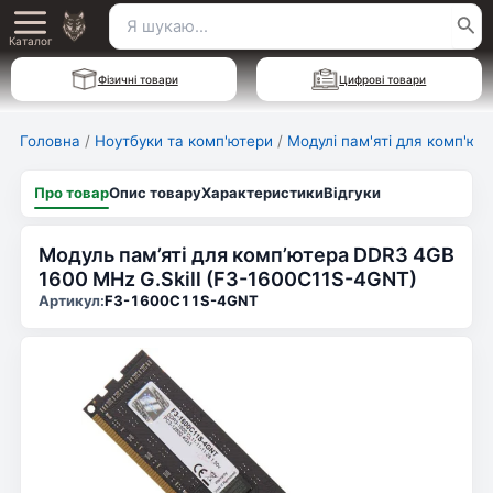
Перейти
Пошук
Main
до
Каталог
для:
вмісту
Menu
Фізичні товари
Цифрові товари
Головна
/
Ноутбуки та комп'ютери
/
Модулі пам'яті для комп'ют
Про товар
Опис товару
Характеристики
Відгуки
Модуль пам’яті для комп’ютера DDR3 4GB
1600 MHz G.Skill (F3-1600C11S-4GNT)
Артикул:
F3-1600C11S-4GNT