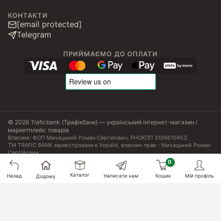
КОНТАКТИ
[email protected]
Telegram
ПРИЙМАЄМО ДО ОПЛАТИ
© 2026 Traficbank (Трафікбанк) — український інтернет-магазин і
маркетплейс товарів
Власник: ФОП Михацький Роман Сергійович, РНОКПП 3109610453.
ТМ TRAFIC BANK зареєстрована в Україні, власник прав - Михацький Роман
Сергійович.
Угода користувача
Політика конфіденційності
Публічна оферта
Налаштування Cookies
Сертифікати, ліцензії та патенти
Каталог
Назад
Написати нам
Кошик
Мій профіль
Додому