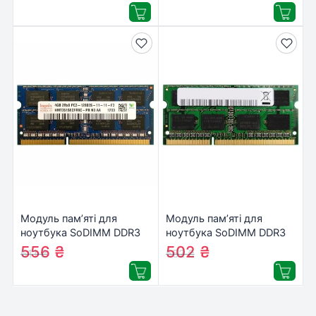
(SP004GLLTU160N02)
(GM16N11/4)
Модуль пам’яті для
Модуль пам’яті для
ноутбука SoDIMM DDR3
ноутбука SoDIMM DDR3
4GB 1600 MHz Hynix
4GB 1600 MHz Golden
556
₴
502
₴
611
₴
552
₴
(HMT351S6CFR8C-PB)
Memory (GM16S11/4)