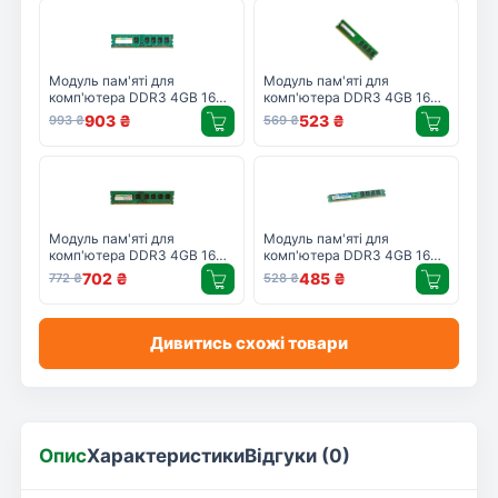
Модуль пам'яті для
Модуль пам'яті для
комп'ютера DDR3 4GB 1600
комп'ютера DDR3 4GB 1600
MHz Silicon Power
MHz Hynix
903
₴
523
₴
993
₴
569
₴
(SP004GBLTU160N02)
(HMT451U6BFR8C-PB)
Модуль пам'яті для
Модуль пам'яті для
комп'ютера DDR3 4GB 1600
комп'ютера DDR3 4GB 1600
MHz Silicon Power
MHz Golden Memory
702
₴
485
₴
772
₴
528
₴
(SP004GLLTU160N02)
(GM16N11/4)
Дивитись схожі товари
Опис
Характеристики
Відгуки (0)