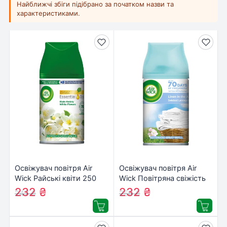
Найближчі збіги підібрано за початком назви та
характеристиками.
Освіжувач повітря Air
Освіжувач повітря Air
Wick Райські квіти 250
Wick Повітряна свіжість
мл
250 мл
232
₴
232
₴
247
₴
250
₴
(3059943009042/4820232970928)
(5900627066128/5900627055