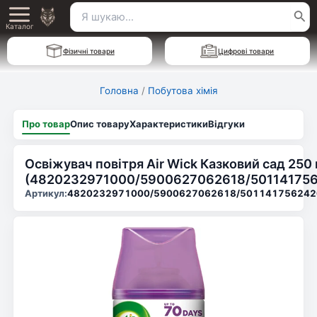
Перейти
Пошук
Main
до
Каталог
для:
вмісту
Menu
Фізичні товари
Цифрові товари
Головна
/
Побутова хімія
Про товар
Опис товару
Характеристики
Відгуки
Освіжувач повітря Air Wick Казковий сад 250
(4820232971000/5900627062618/50114175
Артикул:
4820232971000/5900627062618/501141756242