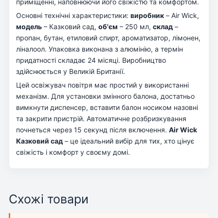
приміщенні, наповнюючи його свіжістю та комфортом.
Основні технічні характеристики:
виробник
– Air Wick,
модель
– Казковий сад,
об'єм
– 250 мл,
склад
–
пропан, бутан, етиловий спирт, ароматизатор, лімонен,
ліналоол. Упаковка виконана з алюмінію, а термін
придатності складає 24 місяці. Виробництво
здійснюється у Великій Британії.
Цей освіжувач повітря має простий у використанні
механізм. Для установки змінного балона, достатньо
вимкнути диспенсер, вставити балон носиком назовні
та закрити пристрій. Автоматичне розбризкування
почнеться через 15 секунд після включення.
Air Wick
Казковий сад
– це ідеальний вибір для тих, хто цінує
свіжість і комфорт у своєму домі.
Схожі товари