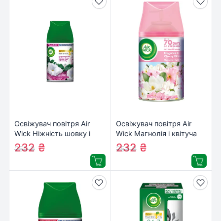
Освіжувач повітря Air
Освіжувач повітря Air
Wick Ніжність шовку і
Wick Магнолія і квітуча
лілії 250 мл
вишня 250 мл
232
₴
232
₴
250
₴
253
₴
(4820232970911)
(5011417541807/48202329709