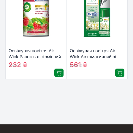
Освіжувач повітря Air
Освіжувач повітря Air
Wick Ранок в лісі змінний
Wick Автоматичний зі
балон 250 мл
змінним балоном Райські
232
₴
561
₴
253
₴
645
₴
(5900627055191/4820232970966)
квіти 250 мл
(5900627073591)