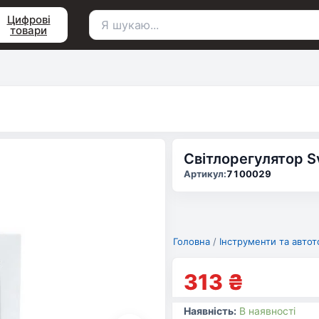
Цифрові
товари
Пошук
для:
Світлорегулятор S
Артикул:
7100029
Головна
/
Інструменти та автот
313
₴
Наявність:
В наявності