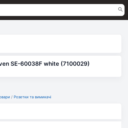
ven SE-60038F white (7100029)
овари
/
Розетки та вимикачі