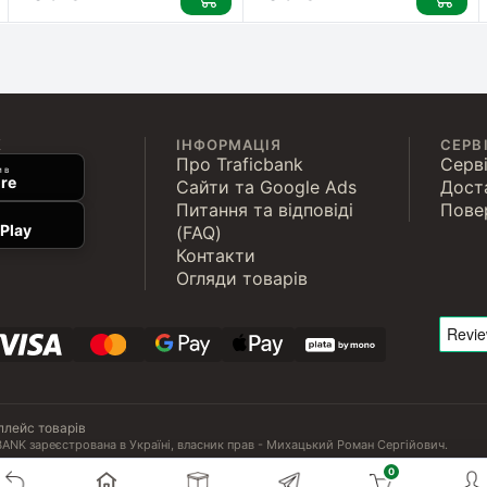
К
ІНФОРМАЦІЯ
СЕРВ
Про Traficbank
Серві
 в
re
Сайти та Google Ads
Дост
Питання та відповіді
Пове
Play
(FAQ)
Контакти
Огляди товарів
плейс товарів
ANK зареєстрована в Україні, власник прав - Михацький Роман Сергійович.