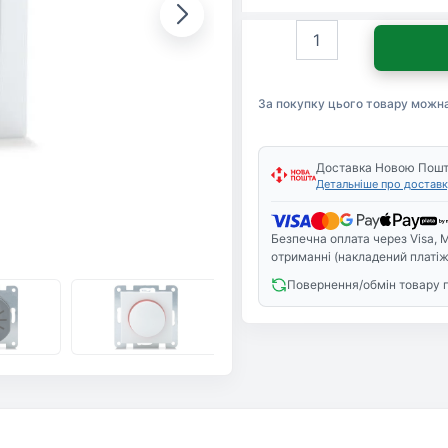
Світлорегулятор
Sven
SE-
60038F
За покупку цього товару можн
white
(7100029)
кількість
Доставка Новою Пош
Детальніше про доставк
Безпечна оплата через Visa, M
отриманні (накладений платіж
Повернення/обмін товару 