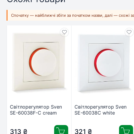
Спочатку — найближчі збіги за початком назви, далі — схожі 
Світлорегулятор Sven
Світлорегулятор Sven
SE-60038F-C cream
SE-60038C white
(7100030)
(7100027)
313
₴
321
₴