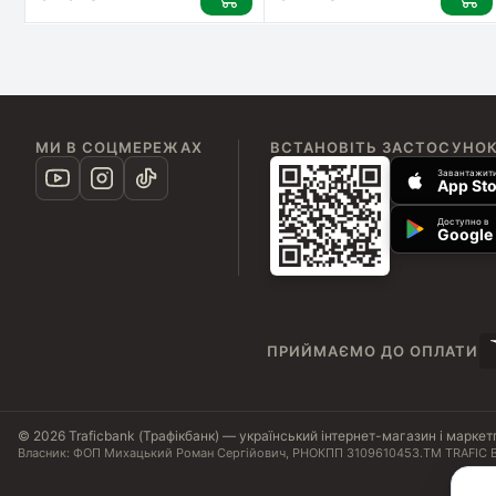
МИ В СОЦМЕРЕЖАХ
ВСТАНОВІТЬ ЗАСТОСУНО
Завантажити
App Sto
Доступно в
Google 
ПРИЙМАЄМО ДО ОПЛАТИ
© 2026 Traficbank (Трафікбанк) — український інтернет-магазин і маркет
Власник: ФОП Михацький Роман Сергійович, РНОКПП 3109610453.
ТМ TRAFIC B