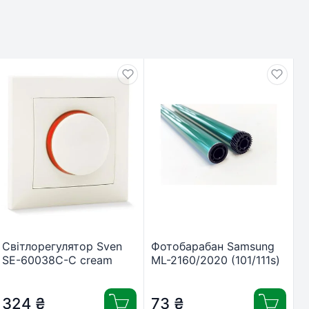
Світлорегулятор Sven
Фотобарабан Samsung
SE-60038C-C cream
ML-2160/2020 (101/111s)
(7100028)
для китайських
картриджів AHK
324
₴
(70264022)
73
₴