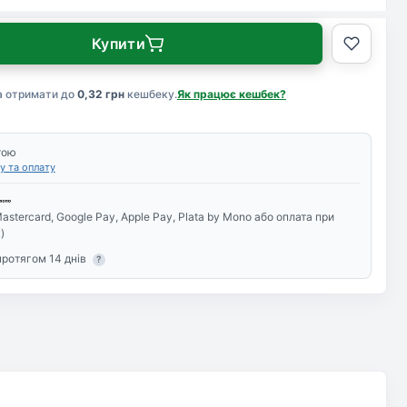
Купити
а отримати до
0,32 грн
кешбеку.
Як працює кешбек?
тою
у та оплату
astercard, Google Pay, Apple Pay, Plata by Mono або оплата при
)
протягом 14 днів
?