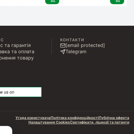
ІС
КОНТАКТИ
с та гарантія
[email protected]
авка та оплата
Telegram
рнення товару
Угода користувача
Політика конфіденційності
Публічна оферта
Налаштування Cookies
Сертифікати, ліцензії та патенти