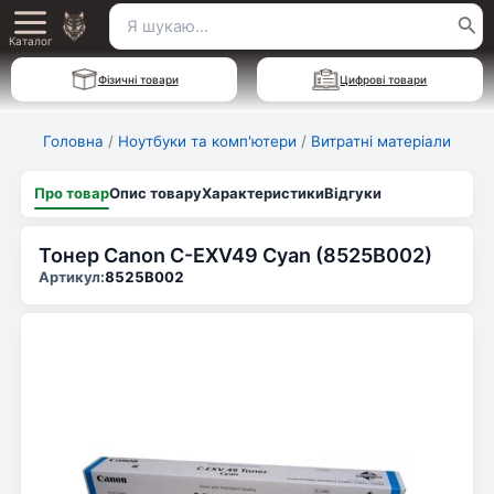
Перейти
Пошук
Main
до
Каталог
для:
вмісту
Menu
Фізичні товари
Цифрові товари
Головна
/
Ноутбуки та комп'ютери
/
Витратні матеріали
Про товар
Опис товару
Характеристики
Відгуки
Тонер Canon C-EXV49 Cyan (8525B002)
Артикул:
8525B002