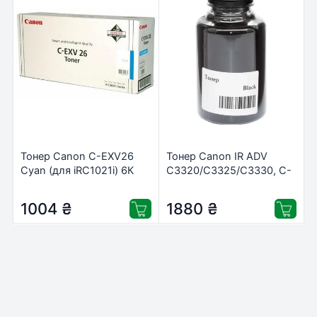
Тонер Canon C-EXV26
Тонер Canon IR ADV
Cyan (для iRC1021i) 6К
C3320/C3325/C3330, С-
(1659B006)
EXV49 350г Black
+девелопе AHK
1004
₴
1880
₴
(3203833)