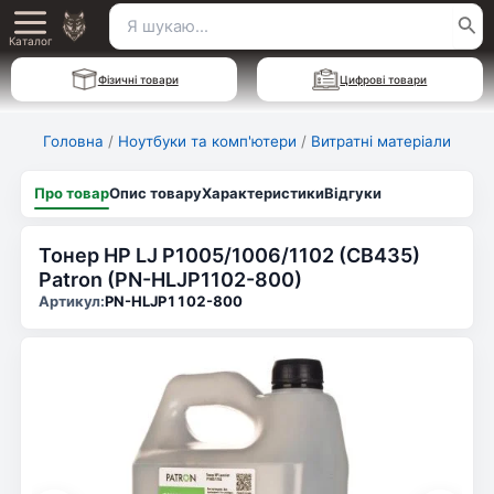
Перейти
Пошук
Main
до
Каталог
для:
вмісту
Menu
Фізичні товари
Цифрові товари
Головна
/
Ноутбуки та комп'ютери
/
Витратні матеріали
Про товар
Опис товару
Характеристики
Відгуки
Тонер HP LJ P1005/1006/1102 (CB435)
Patron (PN-HLJP1102-800)
Артикул:
PN-HLJP1102-800