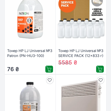
Тонер HP LJ Universal №3
Тонер HP LJ Universal №3
Patron (PN-HU3-100)
SERVICE PACK (12×833 г)
Patron (T-PN-HU3-10SP)
5585
₴
5710
₴
76
₴