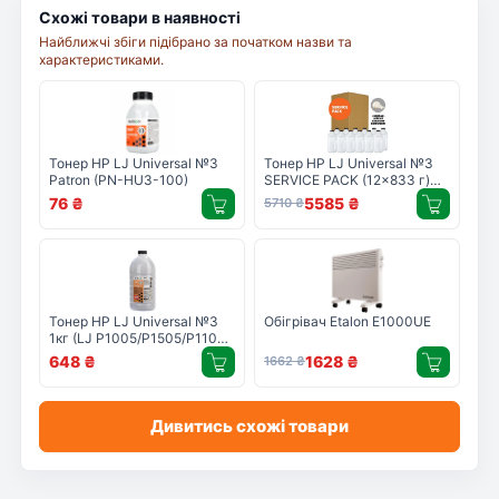
Схожі товари в наявності
Найближчі збіги підібрано за початком назви та
характеристиками.
Тонер HP LJ Universal №3
Тонер HP LJ Universal №3
Patron (PN-HU3-100)
SERVICE PACK (12x833 г)
Patron (T-PN-HU3-10SP)
76
₴
5585
₴
5710
₴
Тонер HP LJ Universal №3
Обігрівач Etalon E1000UE
1кг (LJ P1005/P1505/P1102)
Patron (PN-HU3-1)
648
₴
1628
₴
1662
₴
Дивитись схожі товари