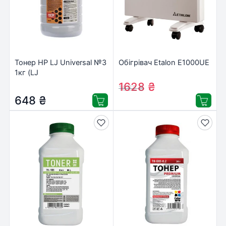
Тонер HP LJ Universal №3
Обігрівач Etalon E1000UE
1кг (LJ
P1005/P1505/P1102)
1628
₴
1662
₴
Patron (PN-HU3-1)
648
₴