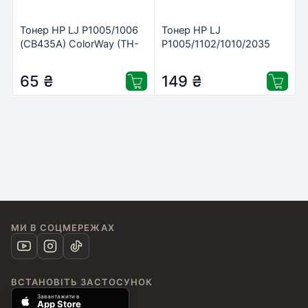
Тонер HP LJ P1005/1006
Тонер HP LJ
(CB435A) ColorWay (TH-
P1005/1102/1010/2035
1005)
Premium Universal
ColorWay (TH-U05-0.2)
65
₴
149
₴
МИ В СОЦМЕРЕЖАХ
ВСТАНОВІТЬ ЗАСТОСУНОК
Завантажити в
App Store